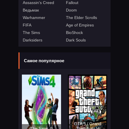
Assassin's Creed
Fallout
Ведьмак
Doom
Warhammer
The Elder Scrolls
FIFA
Age of Empires
The Sims
BioShock
Darksiders
Dark Souls
Самое популярное
GTA 5 / Grand
The Sims 4:
Theft Auto V