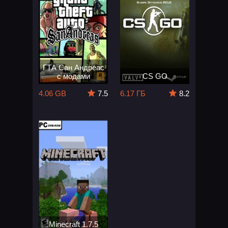
ГТА Сан Андреас
с модами
CS GO
4.06 GB
7.5
6.17 ГБ
8.2
Minecraft 1.7.5