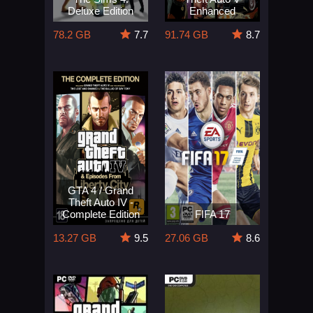
Deluxe Edition
Enhanced
78.2 GB
7.7
91.74 GB
8.7
GTA 4 / Grand
Theft Auto IV -
Complete Edition
FIFA 17
13.27 GB
9.5
27.06 GB
8.6