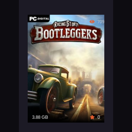
709
3.88 GB
0