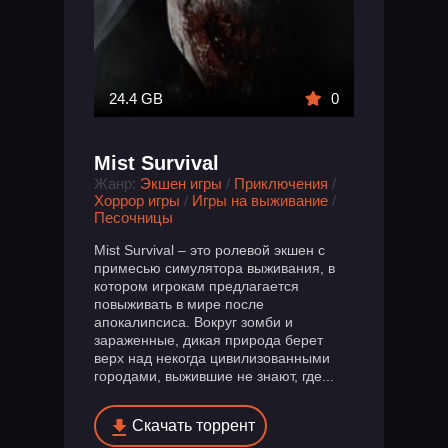
24.4 GB
0
Mist Survival
Жанр:
Экшен игры
/
Приключения
/
Хоррор игры
/
Игры на выживание
/
Песочницы
Mist Survival – это ролевой экшен с
примесью симулятора выживания, в
котором игрокам предлагается
повыживать в мире после
апокалипсиса. Вокруг зомби и
зараженные, дикая природа берет
верх над некогда цивилизованными
городами, выжившие не знают, где...
Скачать торрент