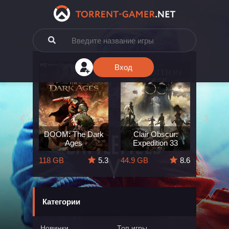
Вход
e: The
DOOM: The Dark
Clair Obscur:
King
ard
Ages
Expedition 33
Deli
5.7
118 GB
5.3
44.9 GB
8.6
164 GB
Категории
Новинки
Топ игры