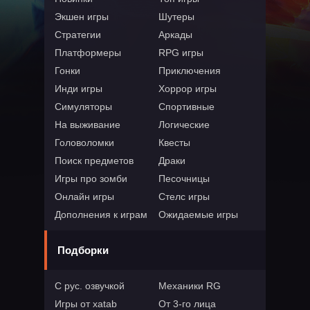
Экшен игры
Шутеры
Стратегии
Аркады
Платформеры
RPG игры
Гонки
Приключения
Инди игры
Хоррор игры
Симуляторы
Спортивные
На выживание
Логические
Головоломки
Квесты
Поиск предметов
Драки
Игры про зомби
Песочницы
Онлайн игры
Стелс игры
Дополнения к играм
Ожидаемые игры
Подборки
С рус. озвучкой
Механики RG
Игры от xatab
От 3-го лица