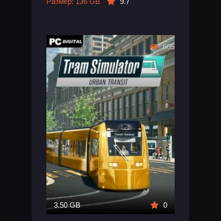
Размер: 136 GB
9.7
605
3.50 GB
0