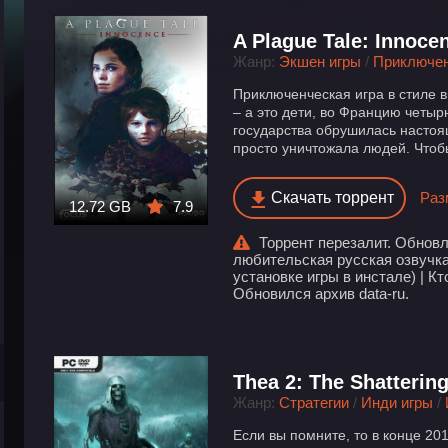
A Plague Tale: Innoce
Жанр:
Экшен игры
/
Приключе
Приключенческая игра в стиле 
– а это дети, во Францию четыр
государства обрушилась насто
просто уничтожала людей. Чтобы
Скачать торрент
Раз
12.72 GB
7.9
Торрент перезалит. Обновле
любительская русская озвучка
установке игры в инстале) | К
Обновился архив data-ru.
Thea 2: The Shatterin
Жанр:
Стратегии
/
Инди игры
/
Если вы помните, то в конце 20