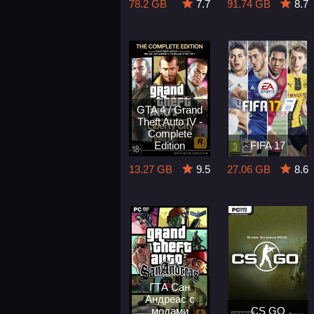
78.2 GB
7.7
91.74 GB
8.7
GTA 4 / Grand
Theft Auto IV -
Complete
Edition
FIFA 17
13.27 GB
9.5
27.06 GB
8.6
ГТА Сан
Андреас с
модами
CS GO