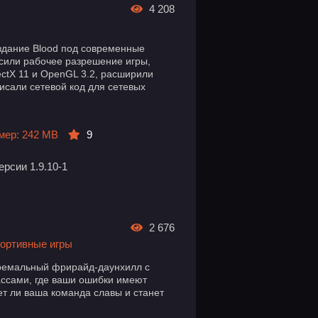
4 208
издание Blood под современные
сили рабочее разрешение игры,
ectX 11 и OpenGL 3.2, расширили
сали сетевой код для сетевых
мер: 242 MB
9
рсии 1.9.10-1
2 676
ортивные игры
тремальный фрирайд-даунхилл с
ссами, где ваши ошибки имеют
ет ли ваша команда славы и станет