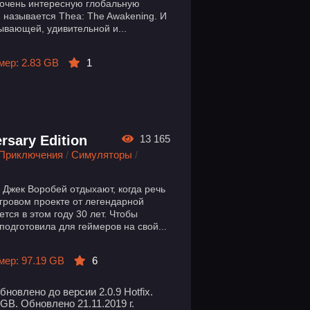
 очень интересную глобальную
 называется Тhеа: The Awakening. И
ывающей, удивительной и...
мер: 2.83 GB
1
rsary Edition
13 165
Приключения
/
Симуляторы
/
 Джек Воробей отдыхают, когда речь
гровом проекте от легендарной
тся в этом году 30 лет. Чтобы
подготовила для геймеров на свой...
мер: 97.19 GB
6
новлено до версии 2.0.9 Hotfix.
GB. Обновлено 21.11.2019 г.