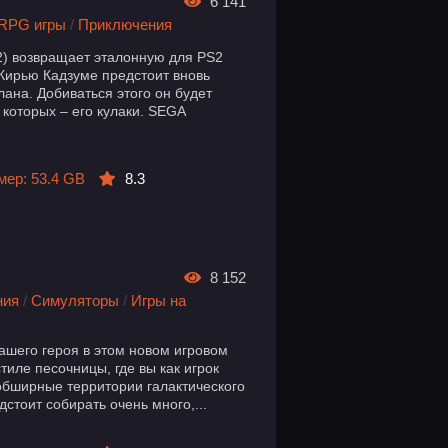
6 141
RPG игры
/
Приключения
 2) возвращает эталонную для PS2
 Кирью Кадзуме предстоит вновь
лана. Добиваться этого он будет
которых – его кулаки. SEGA
мер: 53.4 GB
8.3
8 152
ния
/
Симуляторы
/
Игры на
шего героя в этом новом игровом
тиле песочницы, где вы как игрок
обширные территории галактического
стоит собирать очень много,...