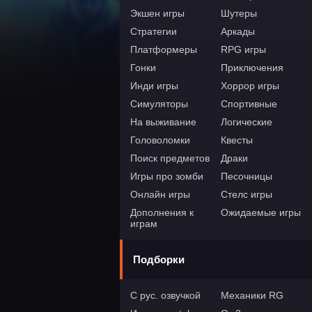
Экшен игры
Шутеры
Стратегии
Аркады
Платформеры
RPG игры
Гонки
Приключения
Инди игры
Хоррор игры
Симуляторы
Спортивные
На выживание
Логические
Головоломки
Квесты
Поиск предметов
Драки
Игры про зомби
Песочницы
Онлайн игры
Стелс игры
Дополнения к
Ожидаемые игры
играм
Подборки
С рус. озвучкой
Механики RG