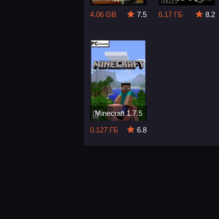
4.06 GB
7.5
6.17 ГБ
8.2
Minecraft 1.7.5
0.127 ГБ
6.8