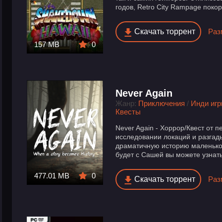
годов, Retro City Rampage поко
Скачать торрент
Раз
157 MB
0
Never Again
Жанр:
Приключения
/
Инди иг
Квесты
Never Again - Хоррор/Квест от пе
исследовании локаций и разгад
драматичную историю маленько
будет с Сашей вы можете узнать 
477.01 MB
0
Скачать торрент
Раз