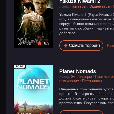
Yakuza Kiwami 2
Жанр:
Топ игры
/
Экшен игры
/
Yakuza Kiwami 2 (Якуза Кивами
игру в совершенно новом виде.
вернуть былое величие своего к
разными способами, главный из 
добавила...
53.4 GB
8.3
Скачать торрент
Раз
Planet Nomads
Жанр:
Экшен игры
/
Приключе
выживание
/
Песочницы
Очередные приключения ждут ва
проекте. Эта игра выполнена в с
должны будете снова покорять 
пространства. Ресурсов вам пред