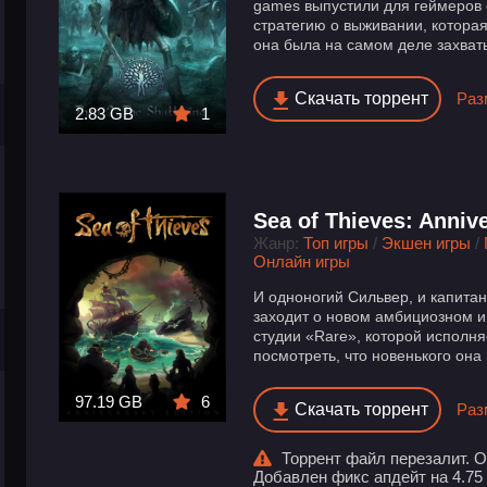
games выпустили для геймеров
стратегию о выживании, которая
она была на самом деле захват
Скачать торрент
Раз
2.83 GB
1
Sea of Thieves: Annive
Жанр:
Топ игры
/
Экшен игры
/
Онлайн игры
И одноногий Сильвер, и капитан
заходит о новом амбициозном и
студии «Rare», которой исполняе
посмотреть, что новенького она 
97.19 GB
6
Скачать торрент
Раз
Торрент файл перезалит. Об
Добавлен фикс апдейт на 4.75 