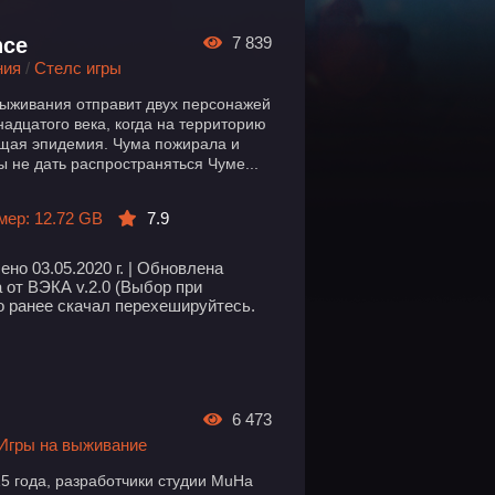
nce
7 839
ния
/
Стелс игры
выживания отправит двух персонажей
надцатого века, когда на территорию
ящая эпидемия. Чума пожирала и
 не дать распространяться Чуме...
мер: 12.72 GB
7.9
но 03.05.2020 г. | Обновлена
 от ВЭКА v.2.0 (Выбор при
то ранее скачал перехешируйтесь.
g
6 473
Игры на выживание
15 года, разработчики студии MuHa