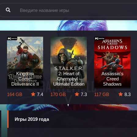
S.T.A.L.K.E.R.
Kingdom
2: Heart of
Assassin's
Come:
Chernobyl -
Creed
Deliverance II
Ultimate Edition
Shadows
164 GB
7.4
170 GB
7.3
117 GB
8.3
Игры 2019 года