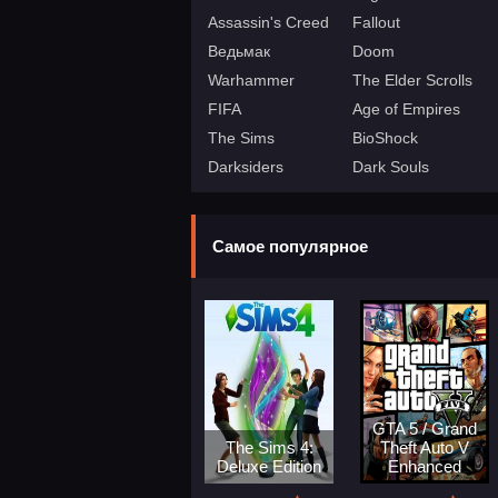
Assassin's Creed
Fallout
Ведьмак
Doom
Warhammer
The Elder Scrolls
FIFA
Age of Empires
The Sims
BioShock
Darksiders
Dark Souls
Самое популярное
GTA 5 / Grand
The Sims 4:
Theft Auto V
Deluxe Edition
Enhanced