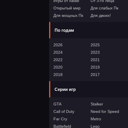
Игры от xatab
От 3-го лица
Открытый мир
Для слабых Пк
Для мощных Пк
Для двоих!
По годам
2026
2025
2024
2023
2022
2021
2020
2019
2018
2017
Серии игр
GTA
Stalker
Call of Duty
Need for Speed
Far Cry
Metro
Battlefield
Lego