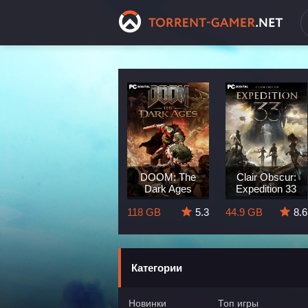
Dragon Age:
DOOM: The
Clair Obscur:
The Veilguard
Dark Ages
Expedition 33
8.3
82 GB
5.7
118 GB
5.3
44.9 GB
8.6
Категории
Новинки
Топ игры