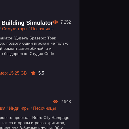
 Building Simulator
7 252
/
Симуляторы
/
Песочницы
imulator (Дизель Бразерс: Трак
ор, позволяющий игрокам не только
й ремонт автомобилей, а и
 по бездорожью. Студия Code
мер: 15.25 GB
5.5
2 943
ния
/
Инди игры
/
Песочницы
рового проекта - Retro City Rampage
 как со стороны игровых критиков,
анная под 8-битные игрушки 90-х