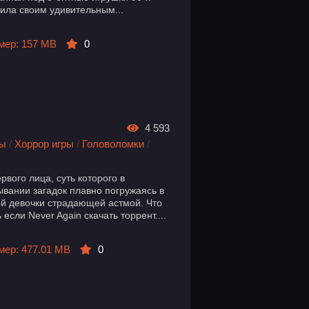
рила своим удивительным...
мер: 157 MB
0
4 593
ры
/
Хоррор игры
/
Головоломки
/
рвого лица, суть которого в
ывании загадок плавно погружаясь в
й девочки страдающей астмой. Что
если Never Again скачать торрент....
мер: 477.01 MB
0