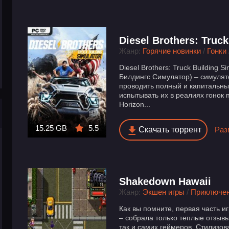
Diesel Brothers: Truck
Жанр:
Горячие новинки
/
Гонки
Diesel Brothers: Truck Building S
Билдингс Симулатор) – симулят
проводить полный и капитальны
испытывать их в реалиях гонок
Horizon...
15.25 GB
5.5
Скачать торрент
Раз
Shakedown Hawaii
Жанр:
Экшен игры
/
Приключе
Как вы помните, первая часть иг
– собрала только теплые отзывы
так и самих геймеров. Стилизов