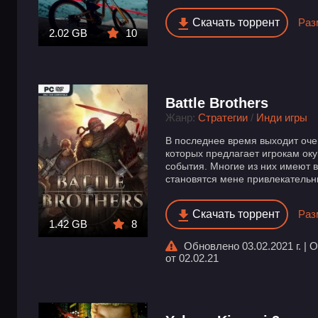
Скачать торрент
Раз
2.02 GB
10
Battle Brothers
Жанр:
Стратегии
/
Инди игры
В последнее время выходит очен
которых предлагает игрокам ок
события. Многие из них имеют 
становятся мене привлекательны
Скачать торрент
Раз
1.42 GB
8
Обновлено 03.02.2021 г. | 
от 02.02.21