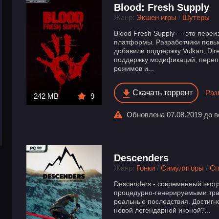
Blood: Fresh Supply
Жанр:
Экшен игры
/
Шутеры
Blood Fresh Supply — это пере
платформы. Разработчики повы
добавили поддержку Vulkan, Dir
поддержку модификаций, перепи
режимов и...
Скачать торрент
Раз
242 MB
9
Обновлена 07.08.2019 до ве
Descenders
Жанр:
Гонки
/
Симуляторы
/
Сп
Descenders - современный экс
процедурно-генерируемыми тра
реальные последствия. Достигн
новой легендарной иконой?...