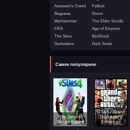
Assassin's Creed
Fallout
Ведьмак
Doom
Warhammer
The Elder Scrolls
FIFA
Age of Empires
The Sims
BioShock
Darksiders
Dark Souls
Самое популярное
GTA 5 / Grand
The Sims 4:
Theft Auto V
Deluxe Edition
Enhanced