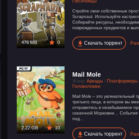
Песочницы
Стройте свои собственные прост
Scrapnaut. Используйте кастрюл
Собирайте ресурсы, необходимы
поврежденных предметов и выпо
476 MB
0
Скачать торрент
Раз
Mail Mole
Жанр:
Аркады
/
Платформеры
Головоломки
Mail Mole – это увлекательный
третьего лица, в котором вы вм
отправитесь в незабываемое пр
сказочной Морковии… События и
под...
2.22 GB
10
Скачать торрент
Раз