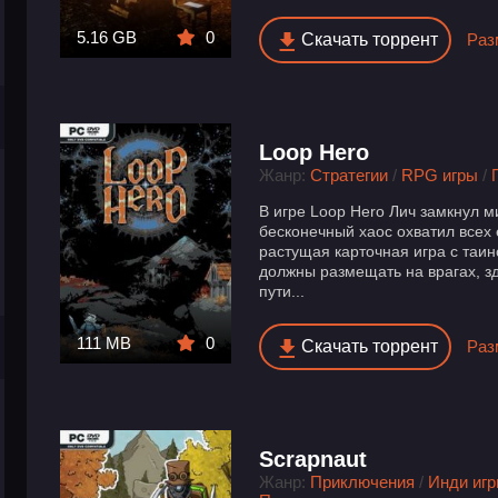
5.16 GB
0
Скачать торрент
Раз
Loop Hero
Жанр:
Стратегии
/
RPG игры
/
В игре Loop Hero Лич замкнул м
бесконечный хаос охватил всех
растущая карточная игра с таи
должны размещать на врагах, з
пути...
111 MB
0
Скачать торрент
Раз
Scrapnaut
Жанр:
Приключения
/
Инди иг