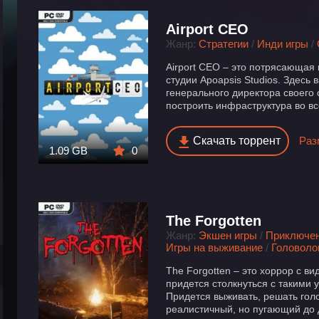
Airport CEO
Жанр:
Стратегии
/
Инди игры
/
Airport CEO – это потрясающая
студии Apoapsis Studios. Здесь
генерального директора своего
построить инфраструктура во вс
Скачать торрент
Раз
1.09 GB
0
The Forgotten
Жанр:
Экшен игры
/
Приключе
Игры на выживание
/
Головоло
The Forgotten – это хоррор с ви
придется столкнуться с такими 
Придется выживать, решать гол
реалистичный, но пугающий до 