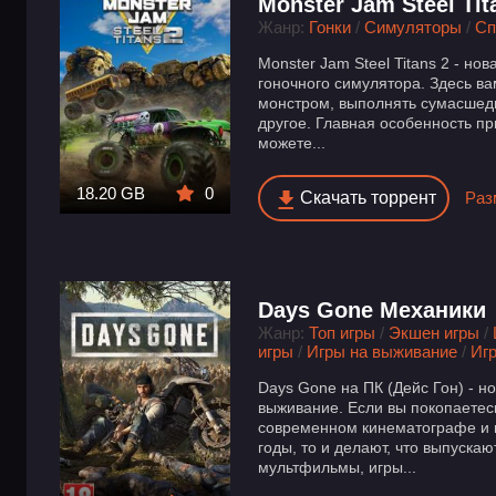
Monster Jam Steel Tit
Жанр:
Гонки
/
Симуляторы
/
Сп
Monster Jam Steel Titans 2 - но
гоночного симулятора. Здесь в
монстром, выполнять сумасшедш
другое. Главная особенность пр
можете...
18.20 GB
0
Скачать торрент
Раз
Days Gone Механики
Жанр:
Топ игры
/
Экшен игры
/
игры
/
Игры на выживание
/
Иг
Days Gone на ПК (Дейс Гон) - н
выживание. Если вы покопаетесь 
современном кинематографе и и
годы, то и делают, что выпуска
мультфильмы, игры...