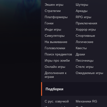
Экшен игры
Шутеры
Стратегии
Аркады
Платформеры
RPG игры
Гонки
Приключения
Инди игры
Хоррор игры
Симуляторы
Спортивные
На выживание
Логические
Головоломки
Квесты
Поиск предметов
Драки
Игры про зомби
Песочницы
Онлайн игры
Стелс игры
Дополнения к
Ожидаемые игры
играм
Подборки
С рус. озвучкой
Механики RG