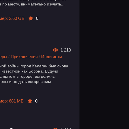
по месту, внимательно изучать...
мер: 2.60 GB
0
1 213
еры
/
Приключения
/
Инди игры
ной войны город Калаган был снова
 известной как Борона. Будучи
лдатом в городе, вы должны
оны и не дать воскресшим
мер: 681 MB
0