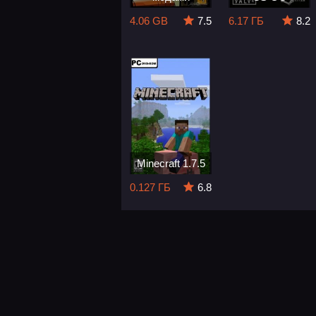
4.06 GB
7.5
6.17 ГБ
8.2
Minecraft 1.7.5
0.127 ГБ
6.8