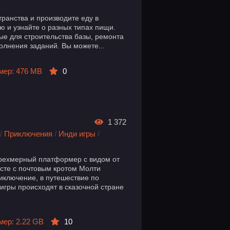
ранства и производите еду в
ю и узнайте о разных типах пищи.
е для строительства базы, ремонта
лнения заданий. Вы можете...
мер: 476 MB
0
1 372
/
Приключения
/
Инди игры
/
 трехмерный платформер с видом от
есте с почтовым кротом Молти
иключение, в путешествие по
гры происходят в сказочной стране
мер: 2.22 GB
10