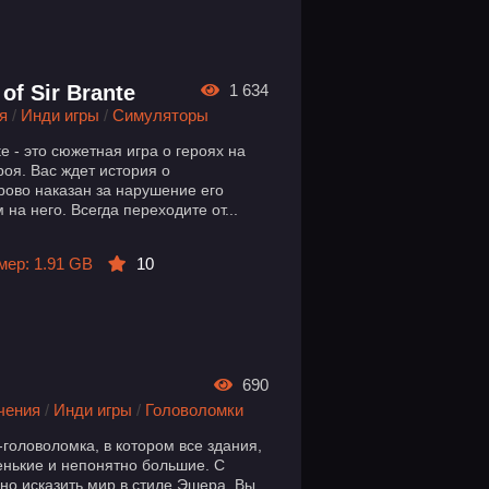
 of Sir Brante
1 634
я
/
Инди игры
/
Симуляторы
nte - это сюжетная игра о героях на
роя. Вас ждет история о
рово наказан за нарушение его
 на него. Всегда переходите от...
мер: 1.91 GB
10
690
чения
/
Инди игры
/
Головоломки
-головоломка, в котором все здания,
енькие и непонятно большие. С
о исказить мир в стиле Эшера. Вы