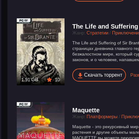
The Life and Suffering
Жанр:
Стратегии
/
Приключени
The Life and Suffering of Sir Bra
страницах дневника главного ге
безжалостном мире, который су
законов, и о человеке, напавшем
Скачать торрент
Раз
1.91 GB
10
Maquette
Жанр:
Платформеры
/
Приклю
Maquette - это рекурсивный мир
растения и другие объекты мал
MAQUETTE вы можете рекурсивн