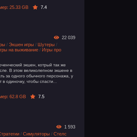
мер: 25.33 GB
7.4
22 039
гры
/
Экшен игры
/
Шутеры
/
гры на выживание
/
Игры про
юченческий экшен, котрый так же
сле. В этом великолепном экшене в
ть за одного обычного персонажа, у
 в одиночку, чтобы спасти...
мер: 62.8 GB
7.5
1 593
Стратегии
/
Симуляторы
/
Стелс