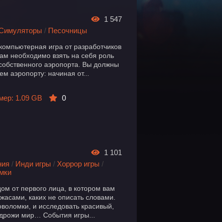
1 547
Симуляторы
/
Песочницы
 компьютерная игра от разработчиков
 вам необходимо взять на себя роль
 собственного аэропорта. Вы должны
ем аэропорту: начиная от...
мер: 1.09 GB
0
1 101
ния
/
Инди игры
/
Хоррор игры
/
мки
дом от первого лица, в котором вам
ужасами, каких не описать словами.
оволомки, и исследовать красивый,
дрожи мир… События игры...