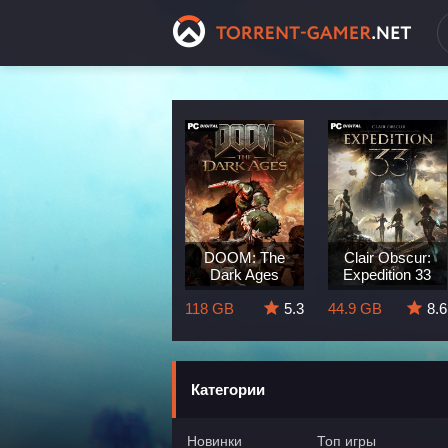
Dragon Age:
DOOM: The
Clair Obscur:
The Veilguard
Dark Ages
Expedition 33
8.3
82 GB
5.7
118 GB
5.3
44.9 GB
8.6
Категории
Новинки
Топ игры