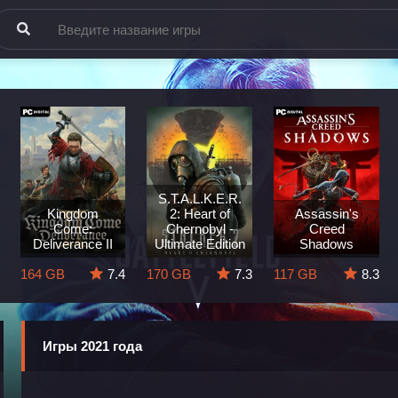
S.T.A.L.K.E.R.
Kingdom
2: Heart of
Assassin's
Come:
Chernobyl -
Creed
Deliverance II
Ultimate Edition
Shadows
164 GB
7.4
170 GB
7.3
117 GB
8.3
Игры 2021 года