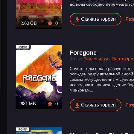
должны свободно перемещаться 
Скачать торрент
Раз
2.60 GB
0
Foregone
Жанр:
Экшен игры
/
Платформ
Спустя годы после разрушитель
осажден разрушительной силой,
самым могущественным суперсо
исследовать происхождение бор
миньонам...
681 MB
0
Скачать торрент
Раз