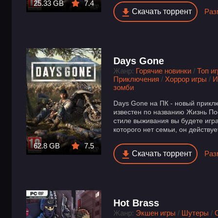
25.33 GB
7.4
Скачать торрент
Раз
Days Gone
Жанр:
Горячие новинки
/
Топ и
Приключения
/
Хоррор игры
/
И
зомби
Days Gone на ПК - новый прикл
известен по названию Жизнь По
стиле выживания вы будете игра
которого нет семьи, он действует
62.8 GB
7.5
Скачать торрент
Раз
Hot Brass
Жанр:
Экшен игры
/
Шутеры
/