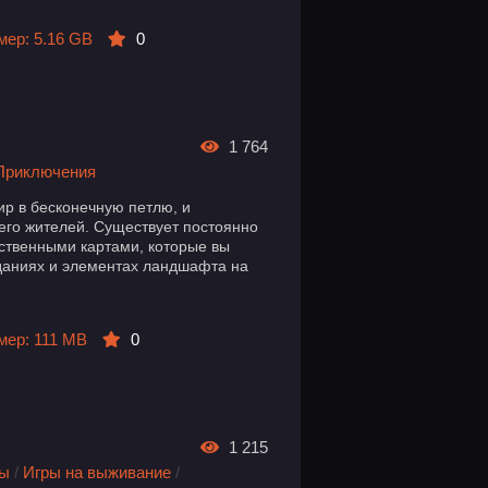
мер: 5.16 GB
0
1 764
Приключения
ир в бесконечную петлю, и
 его жителей. Существует постоянно
нственными картами, которые вы
даниях и элементах ландшафта на
мер: 111 MB
0
1 215
ры
/
Игры на выживание
/