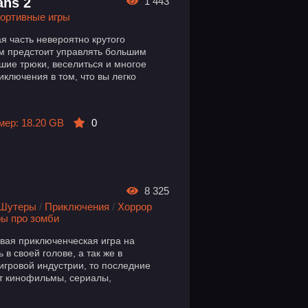
ans 2
1 443
ортивные игры
вая часть невероятно крутого
ам предстоит управлять большим
ие трюки, веселиться и многое
иключения в том, что вы легко
мер: 18.20 GB
0
8 325
Шутеры
/
Приключения
/
Хоррор
ры про зомби
овая приключенческая игра на
в своей голове, а так же в
гровой индустрии, то последние
ют кинофильмы, сериалы,