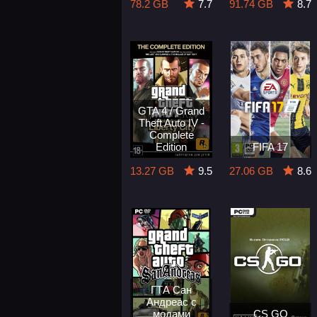
78.2 GB
7.7
91.74 GB
8.7
GTA 4 / Grand
Theft Auto IV -
Complete
Edition
FIFA 17
13.27 GB
9.5
27.06 GB
8.6
ГТА Сан
Андреас с
модами
CS GO