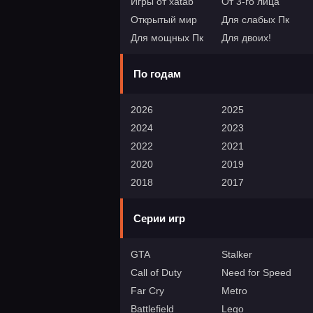
Игры от xatab
От 3-го лица
Открытый мир
Для слабых Пк
Для мощных Пк
Для двоих!
По годам
2026
2025
2024
2023
2022
2021
2020
2019
2018
2017
Серии игр
GTA
Stalker
Call of Duty
Need for Speed
Far Cry
Metro
Battlefield
Lego