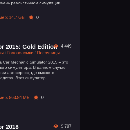
очень реалистичном симуляции...
мер: 14.7 GB
0
r 2015: Gold Edition
4 449
ры
/
Головоломки
/
Песочницы
Car Mechanic Simulator 2015 – это
шего симулятора. В данном случае
нии автосервис, где сможете
едства. Этот симулятор
мер: 863.84 MB
0
or 2018
9 787