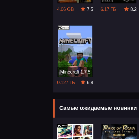
4.06 GB
7.5
6.17 ГБ
8.2
Minecraft 1.7.5
0.127 ГБ
6.8
Самые ожидаемые новинки