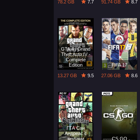
78.2 GB
7.7
91.74 GB
8.7
GTA 4 / Grand
Theft Auto IV -
Complete
Edition
FIFA 17
13.27 GB
9.5
27.06 GB
8.6
ГТА Сан
Андреас с
модами
CS GO