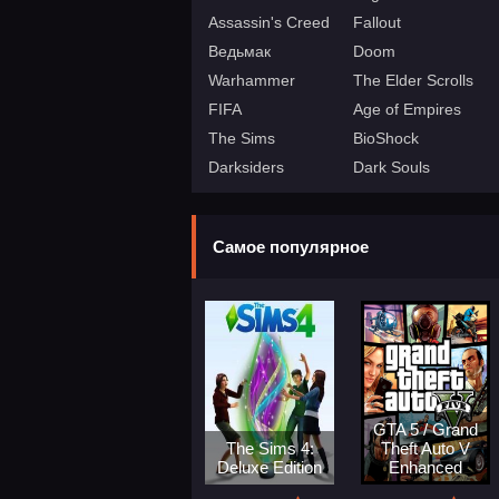
Assassin's Creed
Fallout
Ведьмак
Doom
Warhammer
The Elder Scrolls
FIFA
Age of Empires
The Sims
BioShock
Darksiders
Dark Souls
Самое популярное
GTA 5 / Grand
The Sims 4:
Theft Auto V
Deluxe Edition
Enhanced