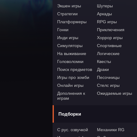
Экшен игры
Шутеры
Стратегии
Аркады
Платформеры
RPG игры
Гонки
Приключения
Инди игры
Хоррор игры
Симуляторы
Спортивные
На выживание
Логические
Головоломки
Квесты
Поиск предметов
Драки
Игры про зомби
Песочницы
Онлайн игры
Стелс игры
Дополнения к
Ожидаемые игры
играм
Подборки
С рус. озвучкой
Механики RG