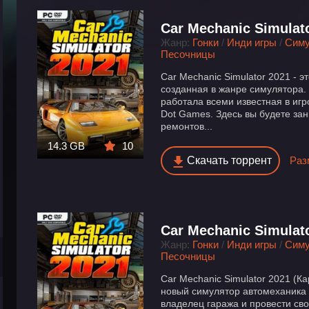
Car Mechanic Simulat
Жанр:
Гонки
/
Инди игры
/
Сим
Песочницы
Car Mechanic Simulator 2021 - э
созданная в жанре симулятора.
работала всеми известная в иг
Dot Games. Здесь вы будете за
ремонтов...
14.3 GB
10
Скачать торрент
Раз
Car Mechanic Simulat
Жанр:
Гонки
/
Инди игры
/
Сим
Песочницы
Car Mechanic Simulator 2021 (К
новый симулятор автомеханика 
владелец гаража и провести сво