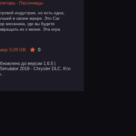
ляторы
/
Песочницы
гровой индустрии, но есть одна,
учшей в своем жанре. Это Car
тор механика, где вы будете
вращать их к жизни. Эта игра
мер: 5.09 GB
0
бновлено до версии 1.6.5 |
imulator 2018 - Chrysler DLC. Кто
ь.