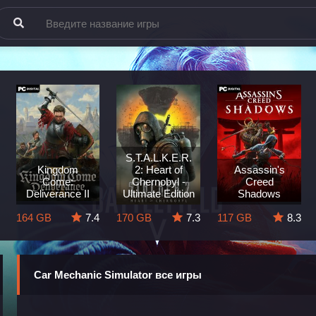
S.T.A.L.K.E.R.
Kingdom
2: Heart of
Assassin's
Come:
Chernobyl -
Creed
Deliverance II
Ultimate Edition
Shadows
164 GB
7.4
170 GB
7.3
117 GB
8.3
Car Mechanic Simulator все игры