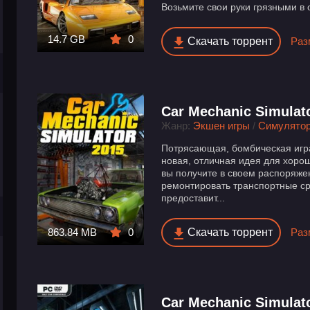
Возьмите свои руки грязными в 
14.7 GB
0
Скачать торрент
Раз
Car Mechanic Simulato
Жанр:
Экшен игры
/
Симулято
Потрясающая, бомбическая игра 
новая, отличная идея для хоро
вы получите в своем распоряже
ремонтировать транспортные ср
предоставит...
Скачать торрент
Раз
863.84 MB
0
Car Mechanic Simulat