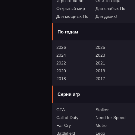
Игры от xatab
От 3-го лица
Открытый мир
Для слабых Пк
Для мощных Пк
Для двоих!
По годам
2026
2025
2024
2023
2022
2021
2020
2019
2018
2017
Серии игр
GTA
Stalker
Call of Duty
Need for Speed
Far Cry
Metro
Battlefield
Lego