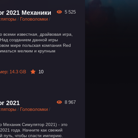
or 2021 Механики
5 525
уляторы
/
Головоломки
/
то всеми известная, драйвовая игра,
 Над созданием данной игры
ровом мире польская компания Red
ниматься мелким и крупным
мер: 14.3 GB
10
or 2021
8 967
уляторы
/
Головоломки
/
ар Механик Симулятор 2021) - это
2021 года. Начните как свежий
й путь, чтобы спасти империю.