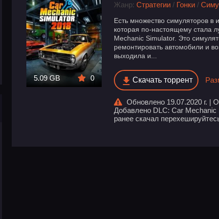
Жанр:
Стратегии
/
Гонки
/
Симу
Есть множество симуляторов в и
которая по-настоящему стала л
Mechanic Simulator. Это симуля
ремонтировать автомобили и воз
выходила и...
5.09 GB
0
Скачать торрент
Раз
Обновлено 19.07.2020 г. | О
Добавлено DLC: Car Mechanic S
ранее скачал перехешируйтес