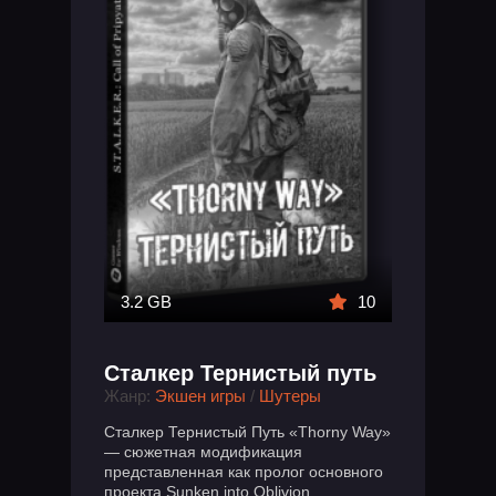
3.2 GB
10
Сталкер Тернистый путь
Жанр:
Экшен игры
/
Шутеры
Сталкер Тернистый Путь «Thorny Way»
— сюжетная модификация
представленная как пролог основного
проекта Sunken into Oblivion,