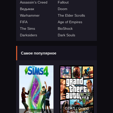
Assassin's Creed
Fallout
Ведьмак
Doom
Warhammer
The Elder Scrolls
FIFA
Age of Empires
The Sims
BioShock
Darksiders
Dark Souls
Самое популярное
GTA 5 / Grand
The Sims 4:
Theft Auto V