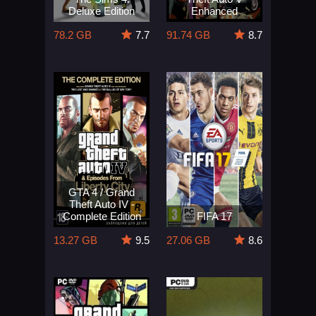
Deluxe Edition
Enhanced
78.2 GB
7.7
91.74 GB
8.7
GTA 4 / Grand
Theft Auto IV -
Complete Edition
FIFA 17
13.27 GB
9.5
27.06 GB
8.6