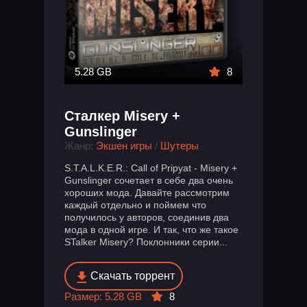
5.28 GB
8
Сталкер Misery +
Gunslinger
Жанр:
Экшен игры
/
Шутеры
S.T.A.L.K.E.R.: Call of Pripyat - Misery +
Gunslinger сочетает в себе два очень
хороших мода. Давайте рассмотрим
каждый отдельно и поймем что
получилось у авторов, соединив два
мода в одной игре. И так, что же такое
STalker Misery? Поклонники серии...
Скачать торрент
Размер: 5.28 GB
8