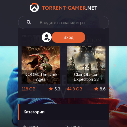
Вход
e: The
DOOM: The Dark
Clair Obscur:
King
ard
Ages
Expedition 33
Deli
5.7
118 GB
5.3
44.9 GB
8.6
164 GB
Категории
Новинки
Топ игры