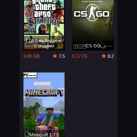
ГТА Сан Андреас
с модами
CS GO
4.06 GB
7.5
6.17 ГБ
8.2
Minecraft 1.7.5