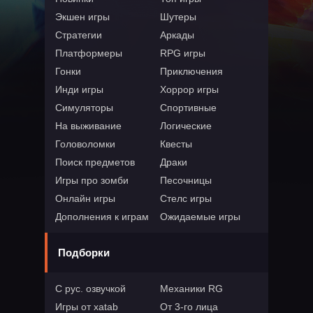
Экшен игры
Шутеры
Стратегии
Аркады
Платформеры
RPG игры
Гонки
Приключения
Инди игры
Хоррор игры
Симуляторы
Спортивные
На выживание
Логические
Головоломки
Квесты
Поиск предметов
Драки
Игры про зомби
Песочницы
Онлайн игры
Стелс игры
Дополнения к играм
Ожидаемые игры
Подборки
С рус. озвучкой
Механики RG
Игры от xatab
От 3-го лица