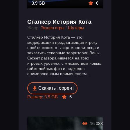
3.9 GB
6
Сталкер История Кота
Жанр:
Экшен игры
/
Шутеры
Сталкер История Кота — это
модификация предлагающая игроку
пройти сюжет от лица монолитовца и
захватить северные территории Зоны.
Сюжет разворачивается на трех
игровых уровнях, с множеством новых
геймплейных фич и подходов,
анимированным применением...
Скачать торрент
Размер: 3.9 GB
6
16 088