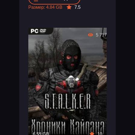
Размер: 4.84 GB
7.5
5 717
6.59 GB
10