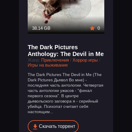
38.14 GB
0
The Dark Pictures
Anthology: The Devil in Me
Жанр:
Приключения
/
Хоррор игры
/
Игры на выживание
The Dark Pictures The Devil in Me (The
Dark Pictures Дьявол Во мне) -
последняя часть антологии. Четвертая
часть антологии ужасов - "финал
первого сезона". В центре
дьявольского заговора я - серийный
убийца. Психопат считает себя
настоящим...
Скачать торрент