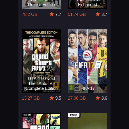
Deluxe Edition
Enhanced
78.2 GB
7.7
91.74 GB
8.7
GTA 4 / Grand
Theft Auto IV -
Complete Edition
FIFA 17
13.27 GB
9.5
27.06 GB
8.6