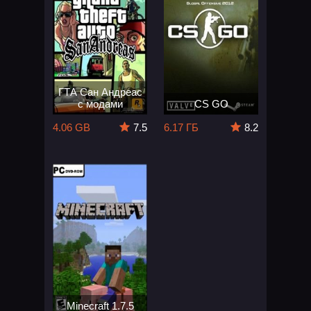
ГТА Сан Андреас
с модами
CS GO
4.06 GB
7.5
6.17 ГБ
8.2
Minecraft 1.7.5