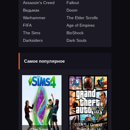
Assassin's Creed
Fallout
Ведьмак
Doom
Warhammer
The Elder Scrolls
FIFA
Age of Empires
The Sims
BioShock
Darksiders
Dark Souls
Самое популярное
GTA 5 / Grand
The Sims 4:
Theft Auto V