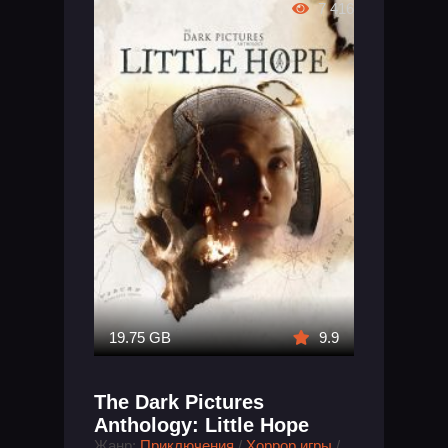
7 416
19.75 GB
9.9
The Dark Pictures
Anthology: Little Hope
Жанр:
Приключения
/
Хоррор игры
/