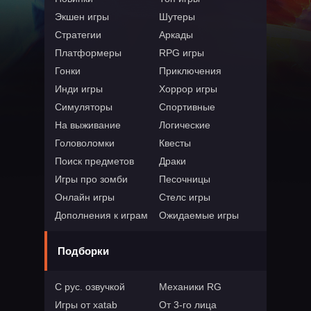
Экшен игры
Шутеры
Стратегии
Аркады
Платформеры
RPG игры
Гонки
Приключения
Инди игры
Хоррор игры
Симуляторы
Спортивные
На выживание
Логические
Головоломки
Квесты
Поиск предметов
Драки
Игры про зомби
Песочницы
Онлайн игры
Стелс игры
Дополнения к играм
Ожидаемые игры
Подборки
С рус. озвучкой
Механики RG
Игры от xatab
От 3-го лица