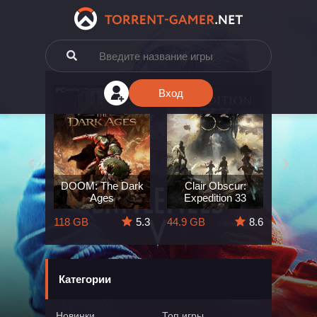
Вход
e: The
DOOM: The Dark
Clair Obscur:
King
ard
Ages
Expedition 33
Deli
5.7
118 GB
5.3
44.9 GB
8.6
164 GB
Категории
Новинки
Топ игры