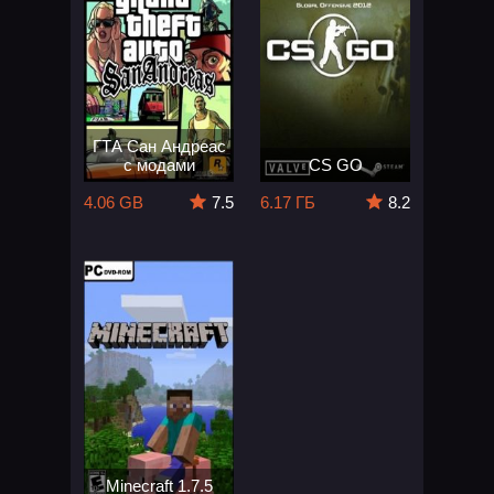
ГТА Сан Андреас
с модами
CS GO
4.06 GB
7.5
6.17 ГБ
8.2
Minecraft 1.7.5