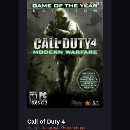
33 301
5.66 GB
6.3
Call of Duty 4
Жанр:
Топ игры
/
Экшен игры
/