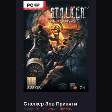
48 670
3.38 GB
7.4
Сталкер Зов Припяти
Жанр:
Экшен игры
/
Шутеры