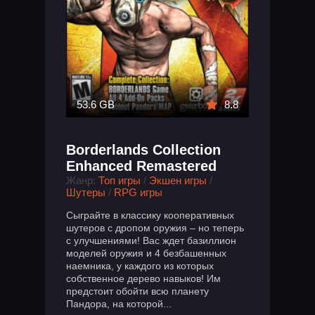
53.6 GB
8.8
Borderlands Collection
Enhanced Remastered
Жанр:
Топ игры
/
Экшен игры
/
Шутеры
/
RPG игры
Сыграйте в классику кооперативных
шутеров с дропом оружия – но теперь
с улучшениями! Вас ждет базиллион
моделей оружия и 4 безбашенных
наемника, у каждого из которых
собственное дерево навыков! Им
предстоит обойти всю планету
Пандора, на которой...