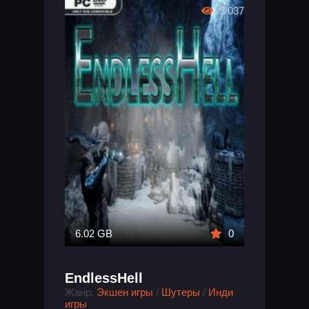
3 037
6.02 GB
0
EndlessHell
Жанр:
Экшен игры
/
Шутеры
/
Инди
игры