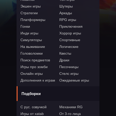
Экшен игры
Шутеры
Стратегии
Аркады
Платформеры
RPG игры
Гонки
Приключения
Инди игры
Хоррор игры
Симуляторы
Спортивные
На выживание
Логические
Головоломки
Квесты
Поиск предметов
Драки
Игры про зомби
Песочницы
Онлайн игры
Стелс игры
Дополнения к играм
Ожидаемые игры
Подборки
С рус. озвучкой
Механики RG
Игры от xatab
От 3-го лица