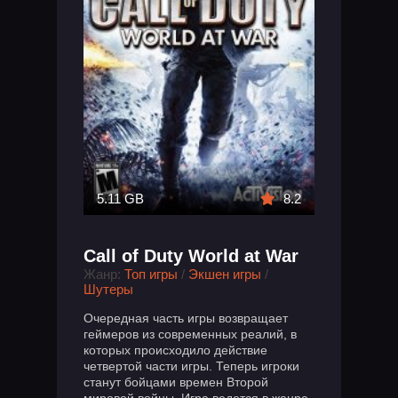
5.11 GB
8.2
Call of Duty World at War
Жанр:
Топ игры
/
Экшен игры
/
Шутеры
Очередная часть игры возвращает
геймеров из современных реалий, в
которых происходило действие
четвертой части игры. Теперь игроки
станут бойцами времен Второй
мировой войны. Игра ведется в жанре