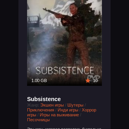
1.00 GB
10
Subsistence
Жанр:
Экшен игры
/
Шутеры
/
Приключения
/
Инди игры
/
Хоррор
игры
/
Игры на выживание
/
Песочницы
Эту игру, которая появилась буквально