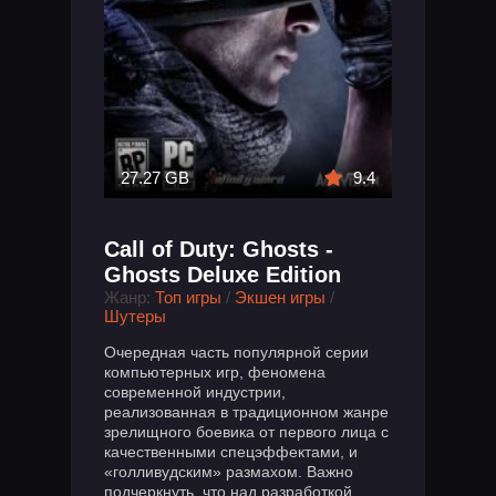
27.27 GB
9.4
Call of Duty: Ghosts -
Ghosts Deluxe Edition
Жанр:
Топ игры
/
Экшен игры
/
Шутеры
Очередная часть популярной серии
компьютерных игр, феномена
современной индустрии,
реализованная в традиционном жанре
зрелищного боевика от первого лица с
качественными спецэффектами, и
«голливудским» размахом. Важно
подчеркнуть, что над разработкой...