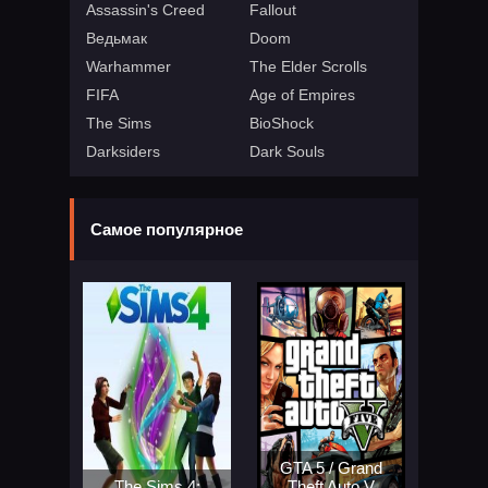
Assassin's Creed
Fallout
Ведьмак
Doom
Warhammer
The Elder Scrolls
FIFA
Age of Empires
The Sims
BioShock
Darksiders
Dark Souls
Самое популярное
GTA 5 / Grand
The Sims 4:
Theft Auto V