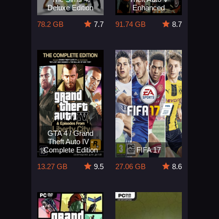
Deluxe Edition
Enhanced
78.2 GB
7.7
91.74 GB
8.7
GTA 4 / Grand
Theft Auto IV -
Complete Edition
FIFA 17
13.27 GB
9.5
27.06 GB
8.6