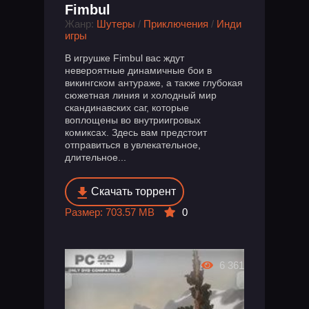
Fimbul
Жанр:
Шутеры
/
Приключения
/
Инди
игры
В игрушке Fimbul вас ждут
невероятные динамичные бои в
викингском антураже, а также глубокая
сюжетная линия и холодный мир
скандинавских саг, которые
воплощены во внутриигровых
комиксах. Здесь вам предстоит
отправиться в увлекательное,
длительное...
Скачать торрент
Размер: 703.57 MB
0
6 361