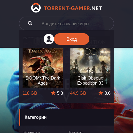
Вход
e: The
DOOM: The Dark
Clair Obscur:
King
ard
Ages
Expedition 33
Deli
5.7
118 GB
5.3
44.9 GB
8.6
164 GB
Категории
Новинки
Топ игры