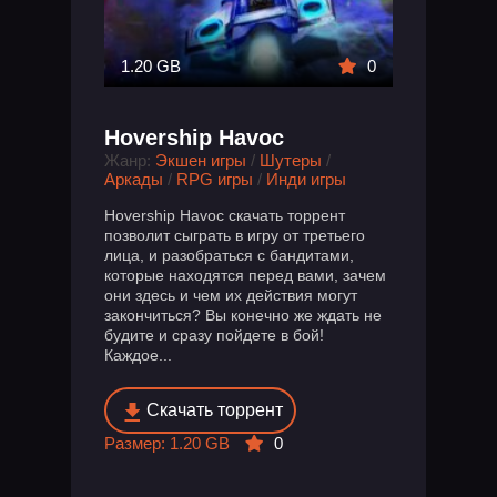
1.20 GB
0
Hovership Havoc
Жанр:
Экшен игры
/
Шутеры
/
Аркады
/
RPG игры
/
Инди игры
Hovership Havoc скачать торрент
позволит сыграть в игру от третьего
лица, и разобраться с бандитами,
которые находятся перед вами, зачем
они здесь и чем их действия могут
закончиться? Вы конечно же ждать не
будите и сразу пойдете в бой!
Каждое...
Скачать торрент
Размер: 1.20 GB
0