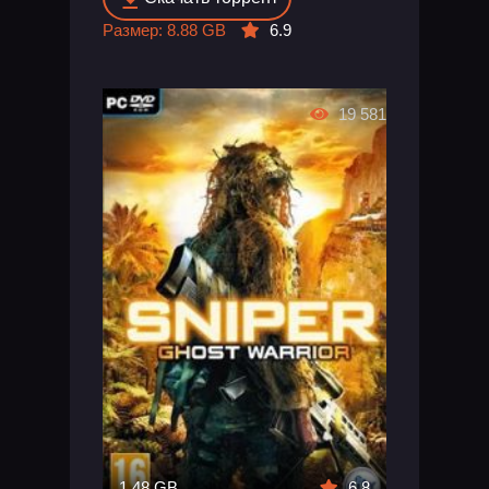
Размер: 8.88 GB
6.9
19 581
1.48 GB
6.8