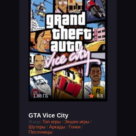
1.88 ГБ
8.6
GTA Vice City
Жанр:
Топ игры
/
Экшен игры
/
Шутеры
/
Аркады
/
Гонки
/
Песочницы