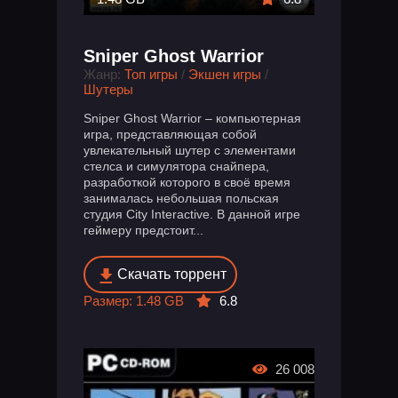
Sniper Ghost Warrior
Жанр:
Топ игры
/
Экшен игры
/
Шутеры
Sniper Ghost Warrior – компьютерная
игра, представляющая собой
увлекательный шутер с элементами
стелса и симулятора снайпера,
разработкой которого в своё время
занималась небольшая польская
студия City Interactive. В данной игре
геймеру предстоит...
Скачать торрент
Размер: 1.48 GB
6.8
26 008