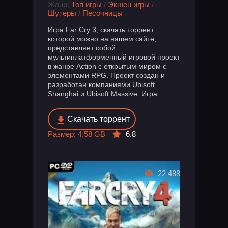
Жанр:
Топ игры
/
Экшен игры
/
Шутеры
/
Песочницы
Игра Far Cry 3, скачать торрент
которой можно на нашем сайте,
представляет собой
мультиплатформенный игровой проект
в жанре Action с открытым миром с
элементами RPG. Проект создан и
разработан компаниями Ubisoft
Shanghai и Ubisoft Massive. Игра...
Скачать торрент
Размер: 4.58 GB
6.8
22 488