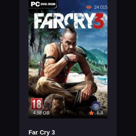
24 015
4.58 GB
6.8
Far Cry 3