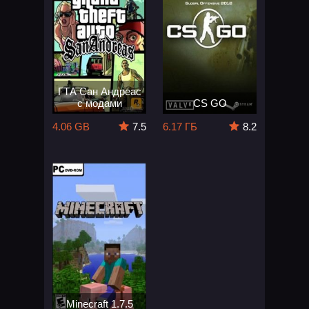
ГТА Сан Андреас
с модами
CS GO
4.06 GB
7.5
6.17 ГБ
8.2
Minecraft 1.7.5