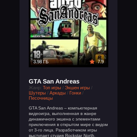
3.98 ГБ
7.9
GTA San Andreas
Жанр:
Топ игры
/
Экшен игры
/
Шутеры
/
Аркады
/
Гонки
/
Песочницы
GTA San Andreas – компьютерная
видеоигра, выполненная в жанре
динамичного экшена с элементами
приключения в открытом мире с видом
от 3-го лица. Разработчиком игры
выступает студия Rockstar North.