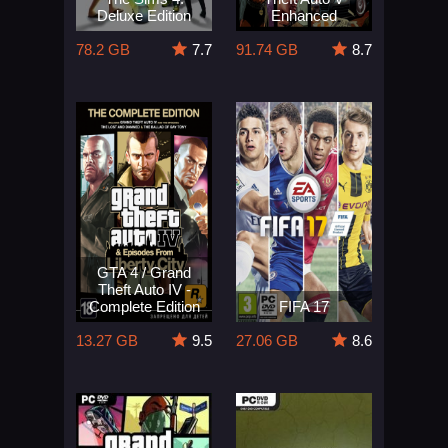
Deluxe Edition
Enhanced
78.2 GB
7.7
91.74 GB
8.7
GTA 4 / Grand
Theft Auto IV -
Complete Edition
FIFA 17
13.27 GB
9.5
27.06 GB
8.6