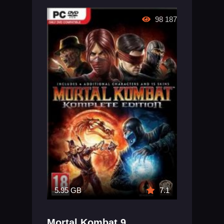
98 187
5.95 GB
7.1
Mortal Kombat 9