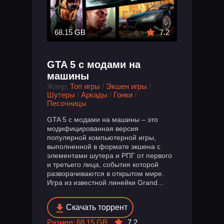
68.15 GB
7.2
GTA 5 с модами на
машины
Жанр:
Топ игры
/
Экшен игры
/
Шутеры
/
Аркады
/
Гонки
/
Песочницы
GTA 5 с модами на машины – это
модифицированная версия
популярной компьютерной игры,
выполненной в формате экшена с
элементами шутера и РПГ от первого
и третьего лица, события которой
разворачиваются в открытом мире.
Игра из известной линейки Grand...
Скачать торрент
Размер: 68.15 GB
7.2