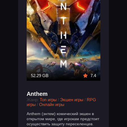
52.29 GB
7.4
Anthem
Жанр:
Топ игры
/
Экшен игры
/
RPG
игры
/
Онлайн игры
Anthem (энтем) комический экшен в
открытом мире, где игрокам предстоит
осуществить защиту переселенцев.