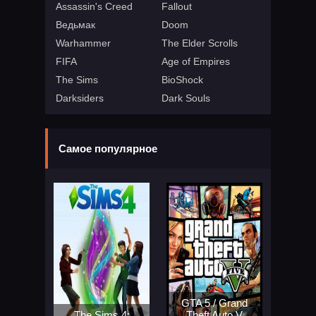
Assassin's Creed
Fallout
Ведьмак
Doom
Warhammer
The Elder Scrolls
FIFA
Age of Empires
The Sims
BioShock
Darksiders
Dark Souls
Самое популярное
GTA 5 / Grand
The Sims 4:
Theft Auto V