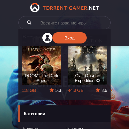
Вход
e: The
DOOM: The Dark
Clair Obscur:
King
ard
Ages
Expedition 33
Deli
5.7
118 GB
5.3
44.9 GB
8.6
164 GB
Категории
Новинки
Топ игры