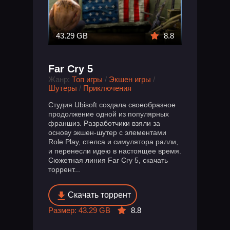
43.29 GB
8.8
Far Cry 5
Жанр:
Топ игры
/
Экшен игры
/
Шутеры
/
Приключения
Студия Ubisoft создала своеобразное
продолжение одной из популярных
франшиз. Разработчики взяли за
основу экшен-шутер с элементами
Role Play, стелса и симулятора ралли,
и перенесли идею в настоящее время.
Сюжетная линия Far Cry 5, скачать
торрент...
Скачать торрент
Размер: 43.29 GB
8.8