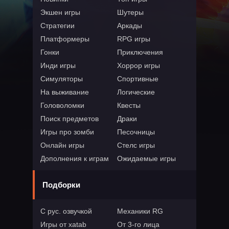
Экшен игры
Шутеры
Стратегии
Аркады
Платформеры
RPG игры
Гонки
Приключения
Инди игры
Хоррор игры
Симуляторы
Спортивные
На выживание
Логические
Головоломки
Квесты
Поиск предметов
Драки
Игры про зомби
Песочницы
Онлайн игры
Стелс игры
Дополнения к играм
Ожидаемые игры
Подборки
С рус. озвучкой
Механики RG
Игры от xatab
От 3-го лица