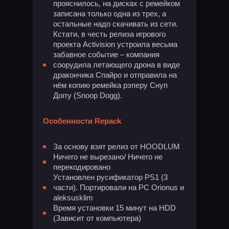
прояснилось, на дисках с ремейком
записана только одна из трех, а
остальные надо скачивать из сети.
Кстати, в честь релиза игрового
проекта Activision устроила весьма
забавное событие – компания
соорудила летающего дрона в виде
дракончика Спайро и отправила на
нём копию ремейка рэперу Снуп
Доггу (Snoop Dogg).
Особенности Repack
За основу взят релиз от HOODLUM
Ничего не вырезано/ Ничего не
перекодировано
Установлен русификатор PS1 (3
части). Портировали на PC Orionus и
aleksusklim
Время установки 15 минут на HDD
(Зависит от компьютера)