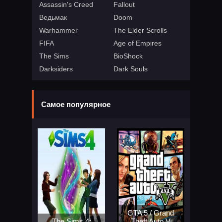
Assassin's Creed
Fallout
Ведьмак
Doom
Warhammer
The Elder Scrolls
FIFA
Age of Empires
The Sims
BioShock
Darksiders
Dark Souls
Самое популярное
GTA 5 / Grand
The Sims 4:
Theft Auto V