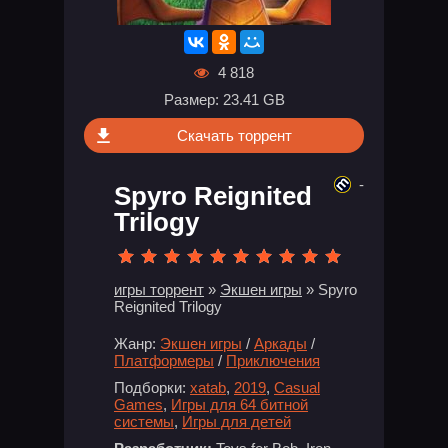
4 818
Размер: 23.41 GB
Скачать торрент
-
Spyro Reignited
Trilogy
игры торрент
»
Экшен игры
» Spyro
Reignited Trilogy
Жанр:
Экшен игры
/
Аркады
/
Платформеры
/
Приключения
Подборки:
xatab
,
2019
,
Casual
Games
,
Игры для 64 битной
системы
,
Игры для детей