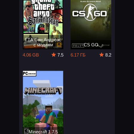
ГТА Сан Андреас
с модами
CS GO
4.06 GB
7.5
6.17 ГБ
8.2
Minecraft 1.7.5