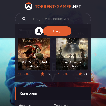
Вход
e: The
DOOM: The Dark
Clair Obscur:
King
ard
Ages
Expedition 33
Deli
5.7
118 GB
5.3
44.9 GB
8.6
164 GB
Категории
Новинки
Топ игры