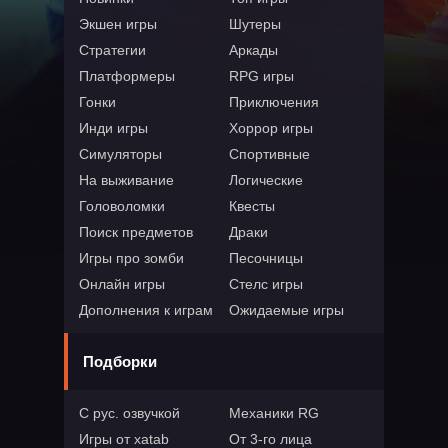
Экшен игры
Шутеры
Стратегии
Аркады
Платформеры
RPG игры
Гонки
Приключения
Инди игры
Хоррор игры
Симуляторы
Спортивные
На выживание
Логические
Головоломки
Квесты
Поиск предметов
Драки
Игры про зомби
Песочницы
Онлайн игры
Стелс игры
Дополнения к играм
Ожидаемые игры
Подборки
С рус. озвучкой
Механики RG
Игры от xatab
От 3-го лица