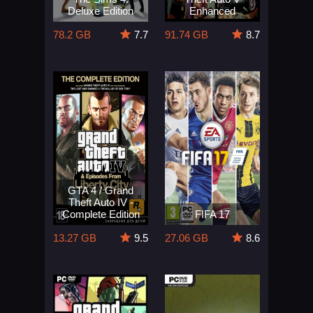
Deluxe Edition
Enhanced
78.2 GB
7.7
91.74 GB
8.7
GTA 4 / Grand
Theft Auto IV -
Complete Edition
FIFA 17
13.27 GB
9.5
27.06 GB
8.6