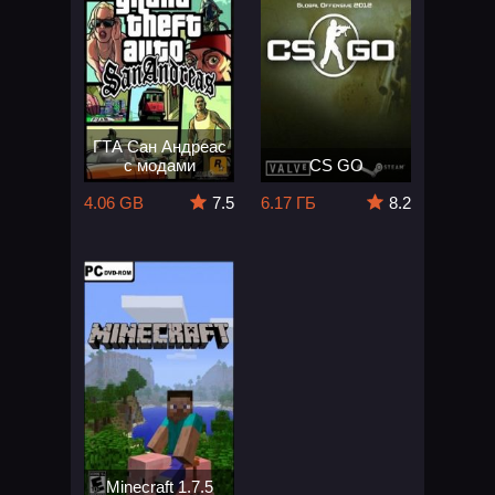
ГТА Сан Андреас
с модами
CS GO
4.06 GB
7.5
6.17 ГБ
8.2
Minecraft 1.7.5