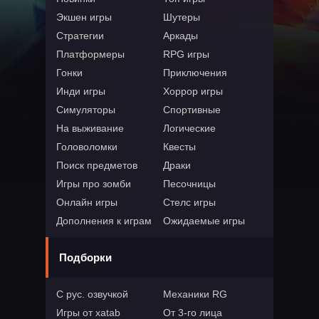
Экшен игры
Шутеры
Стратегии
Аркады
Платформеры
RPG игры
Гонки
Приключения
Инди игры
Хоррор игры
Симуляторы
Спортивные
На выживание
Логические
Головоломки
Квесты
Поиск предметов
Драки
Игры про зомби
Песочницы
Онлайн игры
Стелс игры
Дополнения к играм
Ожидаемые игры
Подборки
С рус. озвучкой
Механики RG
Игры от xatab
От 3-го лица