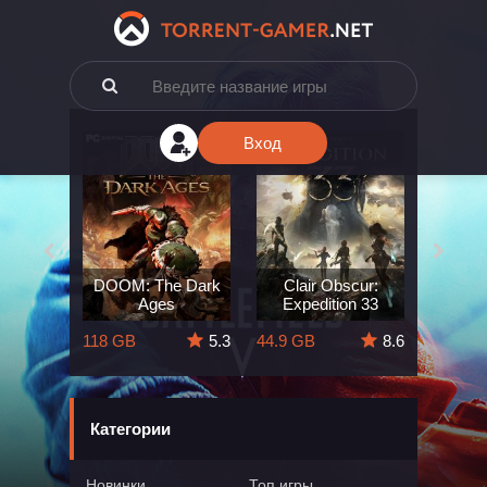
Вход
e: The
DOOM: The Dark
Clair Obscur:
King
ard
Ages
Expedition 33
Deli
5.7
118 GB
5.3
44.9 GB
8.6
164 GB
Категории
Новинки
Топ игры