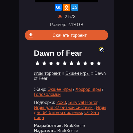
2 573
Размер: 2.19 GB
Скачать торрент
-
Dawn of Fear
игры торрент
»
Экшен игры
» Dawn
of Fear
Жанр:
Экшен игры
/
Хоррор игры
/
Головоломки
Подборки:
2020
,
Survival Horror
,
Игры для 32 битной системы
,
Игры
для 64 битной системы
,
От 3-го
лица
Разработчик:
Brok3nsite
Издатель:
Brok3nsite