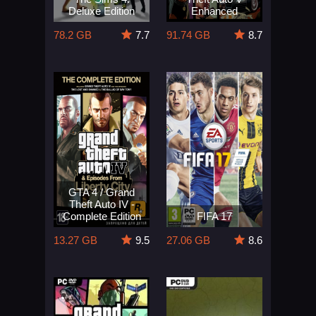
Deluxe Edition
Enhanced
78.2 GB
7.7
91.74 GB
8.7
GTA 4 / Grand
Theft Auto IV -
Complete Edition
FIFA 17
13.27 GB
9.5
27.06 GB
8.6