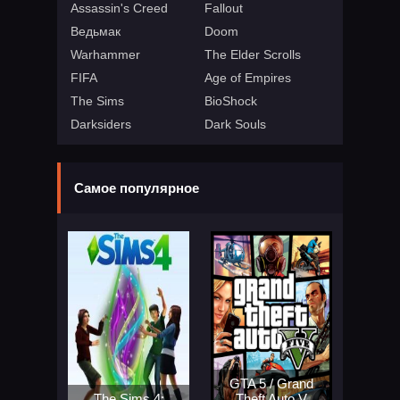
Assassin's Creed
Fallout
Ведьмак
Doom
Warhammer
The Elder Scrolls
FIFA
Age of Empires
The Sims
BioShock
Darksiders
Dark Souls
Самое популярное
GTA 5 / Grand
The Sims 4:
Theft Auto V