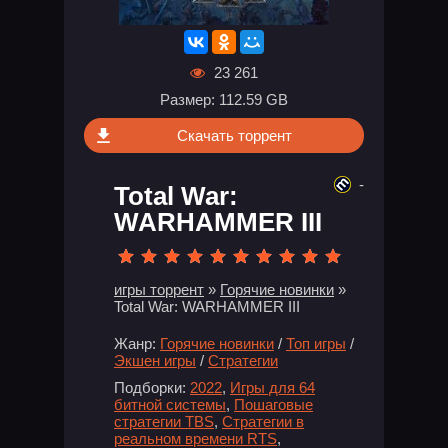
23 261
Размер: 112.59 GB
Скачать торрент
-
Total War:
WARHAMMER III
игры торрент
»
Горячие новинки
»
Total War: WARHAMMER III
Жанр:
Горячие новинки
/
Топ игры
/
Экшен игры
/
Стратегии
Подборки:
2022
,
Игры для 64
битной системы
,
Пошаговые
стратегии TBS
,
Стратегии в
реальном времени RTS
,