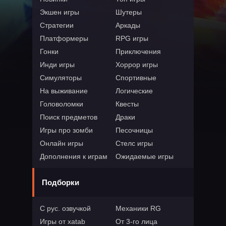
Экшен игры
Шутеры
Стратегии
Аркады
Платформеры
RPG игры
Гонки
Приключения
Инди игры
Хоррор игры
Симуляторы
Спортивные
На выживание
Логические
Головоломки
Квесты
Поиск предметов
Драки
Игры про зомби
Песочницы
Онлайн игры
Стелс игры
Дополнения к играм
Ожидаемые игры
Подборки
С рус. озвучкой
Механики RG
Игры от xatab
От 3-го лица