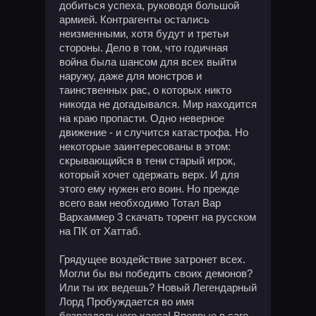
добиться успеха, руководя большой
армией. Контрагенты остались
неизменными, хотя будут и третьи
стороны. Дело в том, что годичная
война была шансом для всех выйти
наружу, даже для монстров и
таинственных рас, о которых никто
никогда не догадывался. Мир находится
на краю пропасти. Одно неверное
движение - и случится катастрофа. Но
некоторые заинтересованы в этом:
скрывающийся в тени старый игрок,
который хочет одержать верх. И для
этого ему нужен его воин. Но прежде
всего вам необходимо Тотал Вар
Вархаммер 3 скачать торент на русском
на ПК от Хаттаб.
Грядущее воздействие затронет всех.
Могли бы вы победить своих демонов?
Или ты их ведешь? Новый Легендарный
Лорд Пробуждается во имя
безраздельного хаоса! Впервые в саге