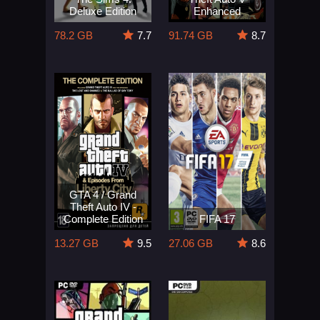
Deluxe Edition
Enhanced
78.2 GB
7.7
91.74 GB
8.7
GTA 4 / Grand
Theft Auto IV -
Complete Edition
FIFA 17
13.27 GB
9.5
27.06 GB
8.6