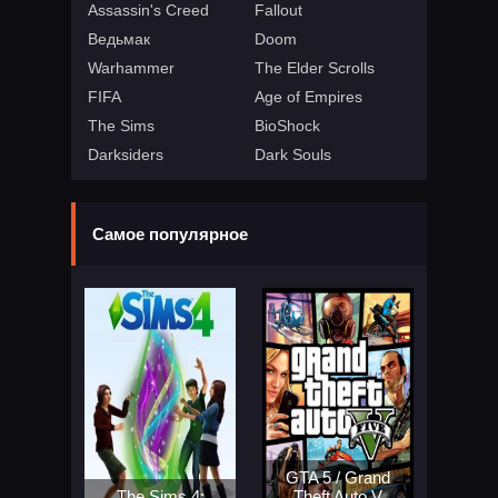
Assassin's Creed
Fallout
Ведьмак
Doom
Warhammer
The Elder Scrolls
FIFA
Age of Empires
The Sims
BioShock
Darksiders
Dark Souls
Самое популярное
GTA 5 / Grand
The Sims 4:
Theft Auto V