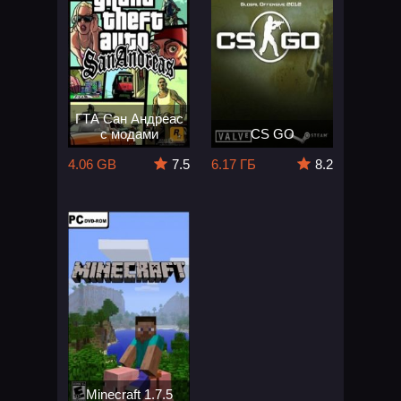
ГТА Сан Андреас
с модами
CS GO
4.06 GB
7.5
6.17 ГБ
8.2
Minecraft 1.7.5