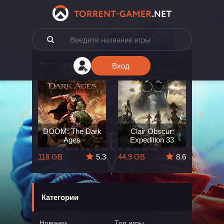
Вход
e: The
DOOM: The Dark
Clair Obscur:
King
ard
Ages
Expedition 33
Deli
5.7
118 GB
5.3
44.9 GB
8.6
164 GB
Категории
Новинки
Топ игры