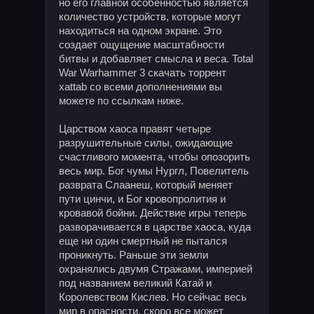
но его главной особенностью является
количество устройств, которые могут
находиться на одном экране. Это
создает ощущение масштабности
битвы и добавляет смысла и веса. Total
War Warhammer 3 скачать торрент
xattab со всеми дополнениями вы
можете по ссылкам ниже.
Царством хаоса правят четыре
разрушительные силы, ожидающие
счастливого момента, чтобы опозорить
весь мир. Бог чумы Нургл, Повелитель
разврата Слаанеш, который меняет
пути цинчи, и Бог кровопролития и
кровавой бойни. Действие игры теперь
разворачивается в царстве хаоса, куда
еще ни один смертный не пытался
проникнуть. Раньше эти земли
охранялись двумя Стражами, империей
под названием великий Катай и
Королевством Кислев. Но сейчас весь
мир в опасности, скоро все может