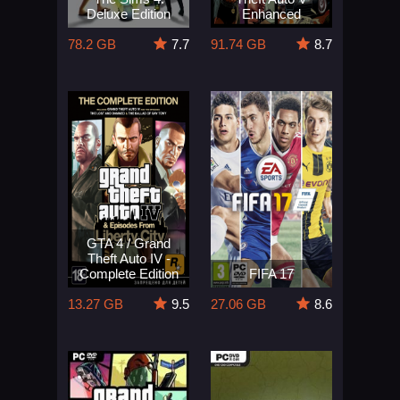
Deluxe Edition
Enhanced
78.2 GB
7.7
91.74 GB
8.7
GTA 4 / Grand
Theft Auto IV -
Complete Edition
FIFA 17
13.27 GB
9.5
27.06 GB
8.6