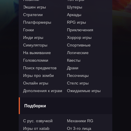
Экшен игры
Шутеры
Стратегии
Аркады
Платформеры
RPG игры
Гонки
Приключения
Инди игры
Хоррор игры
Симуляторы
Спортивные
На выживание
Логические
Головоломки
Квесты
Поиск предметов
Драки
Игры про зомби
Песочницы
Онлайн игры
Стелс игры
Дополнения к играм
Ожидаемые игры
Подборки
С рус. озвучкой
Механики RG
Игры от xatab
От 3-го лица