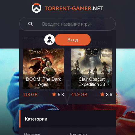
Вход
e: The
DOOM: The Dark
Clair Obscur:
King
ard
Ages
Expedition 33
Deli
5.7
118 GB
5.3
44.9 GB
8.6
164 GB
Категории
Новинки
Топ игры