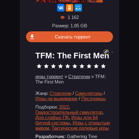
1 162
Размер: 1.85 GB
Скачать торрент
-
TFM: The First Men
игры торрент
»
Стратегии
» TFM:
The First Men
Жанр:
Стратегии
/
Симуляторы
/
Игры на выживание
/
Песочницы
Подборки:
2022
,
Градостроительный симулятор
,
Для слабых ПК
,
Игры для 64
битной системы
,
Игры с открытым
миром
,
Тактические ролевые игры
Разработчик:
Gathering Tree