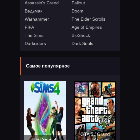
Assassin's Creed
Fallout
Ведьмак
Doom
Warhammer
The Elder Scrolls
FIFA
Age of Empires
The Sims
BioShock
Darksiders
Dark Souls
Самое популярное
GTA 5 / Grand
The Sims 4:
Theft Auto V