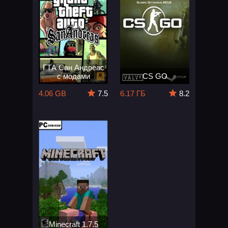
ГТА Сан Андреас
с модами
CS GO
4.06 GB
7.5
6.17 ГБ
8.2
Minecraft 1.7.5