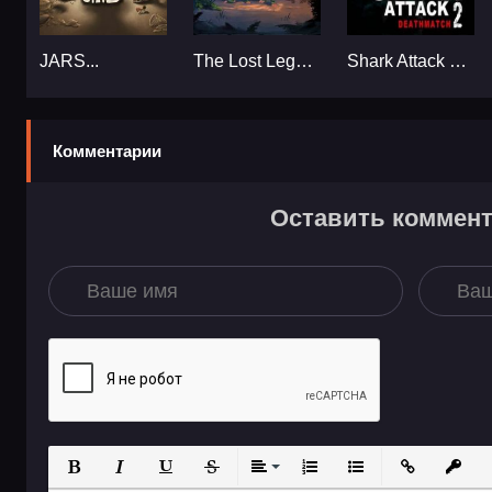
JARS...
The Lost Legends of Redwall: The Scout Act II...
Shark Attack Deathmatch 2...
Комментарии
Оставить коммен