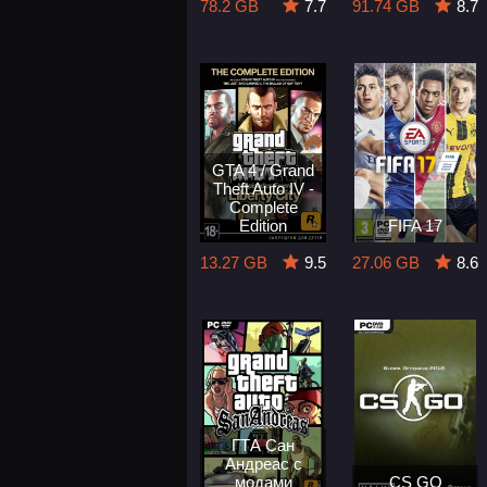
78.2 GB
7.7
91.74 GB
8.7
GTA 4 / Grand
Theft Auto IV -
Complete
Edition
FIFA 17
13.27 GB
9.5
27.06 GB
8.6
ГТА Сан
Андреас с
модами
CS GO