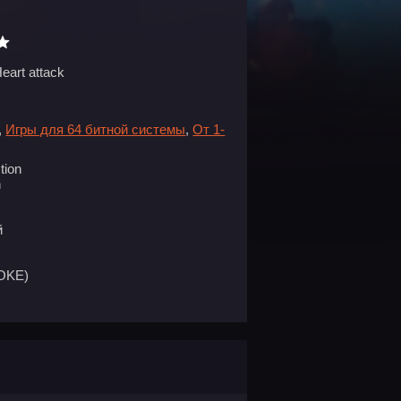
eart attack
,
Игры для 64 битной системы
,
От 1-
tion
n
й
OKE)