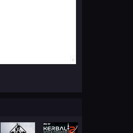
ок
й список
ь ссылку
тавить защищенную ссылку
Вставить смайлик
Вставка скрытого текста
Вставка цитаты
Вставка спойлера
0