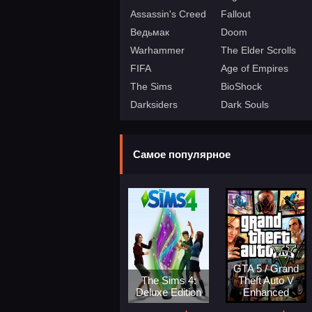
Assassin's Creed
Fallout
Ведьмак
Doom
Warhammer
The Elder Scrolls
FIFA
Age of Empires
The Sims
BioShock
Darksiders
Dark Souls
Самое популярное
GTA 5 / Grand
The Sims 4:
Theft Auto V
Deluxe Edition
Enhanced