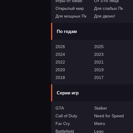
Игры от xatab
От 3-го лица
Открытый мир
Для слабых Пк
Для мощных Пк
Для двоих!
По годам
2026
2025
2024
2023
2022
2021
2020
2019
2018
2017
Серии игр
GTA
Stalker
Call of Duty
Need for Speed
Far Cry
Metro
Battlefield
Lego