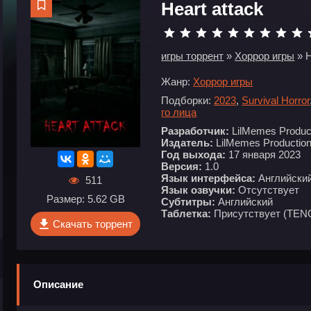
Heart attack
игры торрент
»
Хоррор игры
» H
Жанр:
Хоррор игры
Подборки:
2023
,
Survival Horror
го лица
Разработчик:
LilMemes Produc
Издатель:
LilMemes Productio
Год выхода:
17 января 2023
Версия:
1.0
Язык интерфейса:
Английски
511
Язык озвучки:
Отсутствует
Размер: 5.62 GB
Субтитры:
Английский
Таблетка:
Присутствует (TEN
Скачать торрент
Описание