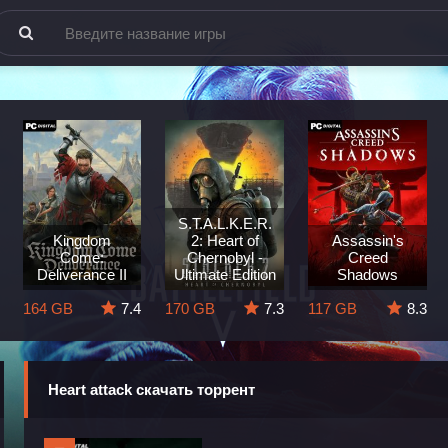
S.T.A.L.K.E.R.
Kingdom
2: Heart of
Assassin's
Come:
Chernobyl -
Creed
Deliverance II
Ultimate Edition
Shadows
164 GB
7.4
170 GB
7.3
117 GB
8.3
Heart attack скачать торрент