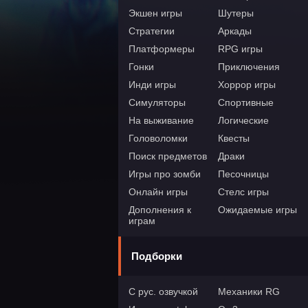
Экшен игры
Шутеры
Стратегии
Аркады
Платформеры
RPG игры
Гонки
Приключения
Инди игры
Хоррор игры
Симуляторы
Спортивные
На выживание
Логические
Головоломки
Квесты
Поиск предметов
Драки
Игры про зомби
Песочницы
Онлайн игры
Стелс игры
Дополнения к
Ожидаемые игры
играм
Подборки
С рус. озвучкой
Механики RG