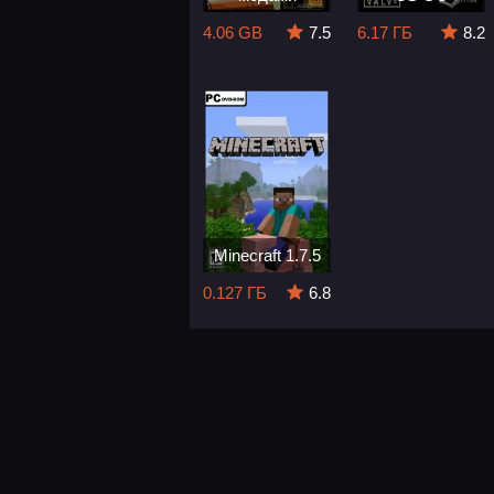
4.06 GB
7.5
6.17 ГБ
8.2
Minecraft 1.7.5
0.127 ГБ
6.8