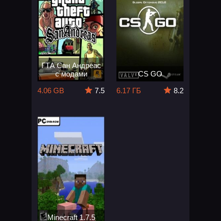
ГТА Сан Андреас
с модами
CS GO
4.06 GB
7.5
6.17 ГБ
8.2
Minecraft 1.7.5