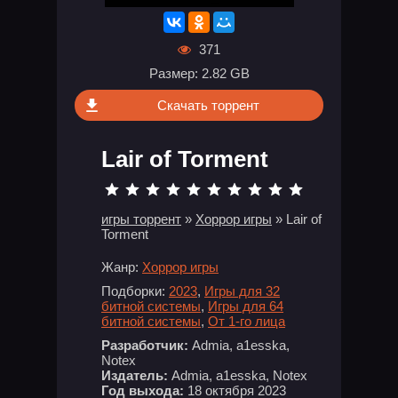
371
Размер: 2.82 GB
Скачать торрент
Lair of Torment
игры торрент
»
Хоррор игры
» Lair of
Torment
Жанр:
Хоррор игры
Подборки:
2023
,
Игры для 32
битной системы
,
Игры для 64
битной системы
,
От 1-го лица
Разработчик:
Admia, a1esska,
Notex
Издатель:
Admia, a1esska, Notex
Год выхода:
18 октября 2023