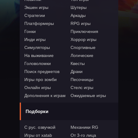
Экшен игры
Шутеры
Стратегии
Аркады
Платформеры
RPG игры
Гонки
Приключения
Инди игры
Хоррор игры
Симуляторы
Спортивные
На выживание
Логические
Головоломки
Квесты
Поиск предметов
Драки
Игры про зомби
Песочницы
Онлайн игры
Стелс игры
Дополнения к играм
Ожидаемые игры
Подборки
С рус. озвучкой
Механики RG
Игры от xatab
От 3-го лица