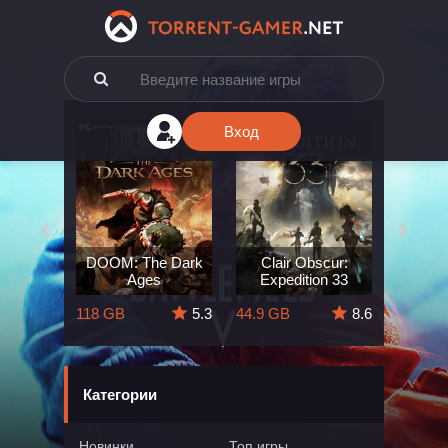
Вход
e: The
DOOM: The Dark
Clair Obscur:
King
ard
Ages
Expedition 33
Deli
5.7
118 GB
5.3
44.9 GB
8.6
164 GB
Категории
Новинки
Топ игры