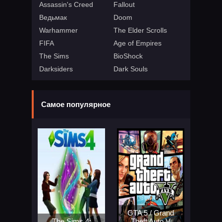
Assassin's Creed
Fallout
Ведьмак
Doom
Warhammer
The Elder Scrolls
FIFA
Age of Empires
The Sims
BioShock
Darksiders
Dark Souls
Самое популярное
GTA 5 / Grand
The Sims 4:
Theft Auto V