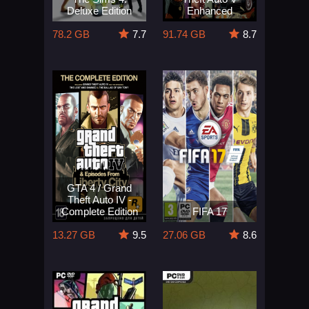
Deluxe Edition
Enhanced
78.2 GB
7.7
91.74 GB
8.7
GTA 4 / Grand
Theft Auto IV -
Complete Edition
FIFA 17
13.27 GB
9.5
27.06 GB
8.6