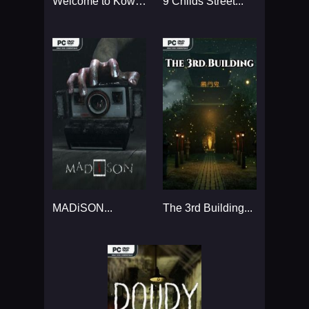
Welcome to Kowloon...
9 Childs Street...
MADiSON...
The 3rd Building...