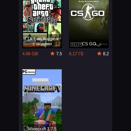
ГТА Сан Андреас
с модами
CS GO
4.06 GB
7.5
6.17 ГБ
8.2
Minecraft 1.7.5