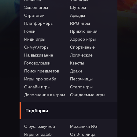
Экшен игры
Шутеры
Стратегии
Аркады
Платформеры
RPG игры
Гонки
Приключения
Инди игры
Хоррор игры
Симуляторы
Спортивные
На выживание
Логические
Головоломки
Квесты
Поиск предметов
Драки
Игры про зомби
Песочницы
Онлайн игры
Стелс игры
Дополнения к играм
Ожидаемые игры
Подборки
С рус. озвучкой
Механики RG
Игры от xatab
От 3-го лица