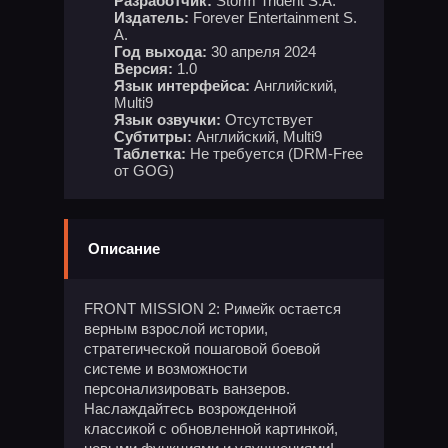
Разработчик:
Storm Trident S.A.
Издатель:
Forever Entertainment S.
A.
Год выхода:
30 апреля 2024
Версия:
1.0
Язык интерфейса:
Английский,
Multi9
Язык озвучки:
Отсутствует
Субтитры:
Английский, Multi9
Таблетка:
Не требуется (DRM-Free
от GOG)
Описание
FRONT MISSION 2: Римейк остается
верным взрослой истории,
стратегической пошаговой боевой
системе и возможности
персонализировать ванзеров.
Наслаждайтесь возрожденной
классикой с обновленной картинкой,