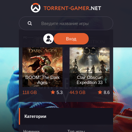
Вход
e: The
DOOM: The Dark
Clair Obscur:
King
ard
Ages
Expedition 33
Deli
5.7
118 GB
5.3
44.9 GB
8.6
164 GB
Категории
Новинки
Топ игры