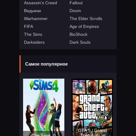
Assassin's Creed
Fallout
Ведьмак
Doom
Warhammer
The Elder Scrolls
FIFA
Age of Empires
The Sims
BioShock
Darksiders
Dark Souls
Самое популярное
GTA 5 / Grand
The Sims 4:
Theft Auto V