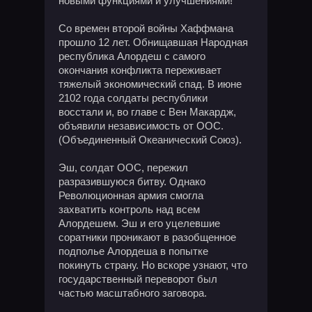
новыми функциями и улучшениями!
Со времен второй войны Хаффмана
прошло 12 лет. Обнищавшая Народная
республика Алордеш с самого
окончания конфликта переживает
тяжелый экономический спад. В июне
2102 года солдаты республики
восстали и, во главе с Вен Макардж,
объявили независимость от ООС.
(Объединенный Океанический Союз).
Эш, солдат ООС, пережил
разразившуюся битву. Однако
Революционная армия смогла
захватить контроль над всем
Алордешем. Эш и его уцелевшие
соратники проникают в разобщенное
подполье Алордеша в попытке
покинуть страну. Но вскоре узнают, что
государственный переворот был
частью масштабного заговора.