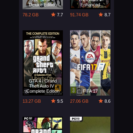
Deluxe Edition
Enhanced
78.2 GB
7.7
91.74 GB
8.7
GTA 4 / Grand
Theft Auto IV -
Complete Edition
FIFA 17
13.27 GB
9.5
27.06 GB
8.6