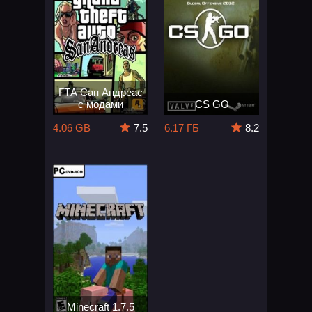
ГТА Сан Андреас
с модами
CS GO
4.06 GB
7.5
6.17 ГБ
8.2
Minecraft 1.7.5