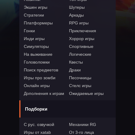
Экшен игры
Шутеры
Стратегии
Аркады
Платформеры
RPG игры
Гонки
Приключения
Инди игры
Хоррор игры
Симуляторы
Спортивные
На выживание
Логические
Головоломки
Квесты
Поиск предметов
Драки
Игры про зомби
Песочницы
Онлайн игры
Стелс игры
Дополнения к играм
Ожидаемые игры
Подборки
С рус. озвучкой
Механики RG
Игры от xatab
От 3-го лица