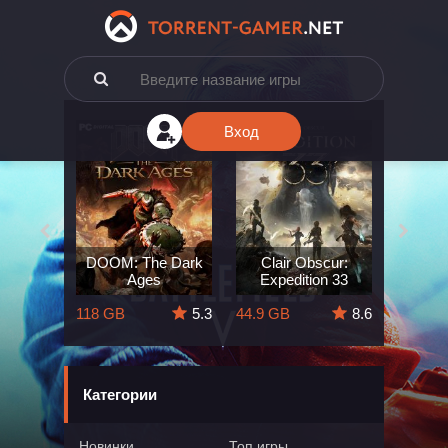
Вход
e: The
DOOM: The Dark
Clair Obscur:
King
ard
Ages
Expedition 33
Deli
5.7
118 GB
5.3
44.9 GB
8.6
164 GB
Категории
Новинки
Топ игры