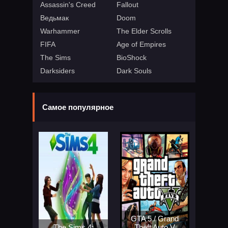
Assassin's Creed
Fallout
Ведьмак
Doom
Warhammer
The Elder Scrolls
FIFA
Age of Empires
The Sims
BioShock
Darksiders
Dark Souls
Самое популярное
GTA 5 / Grand
The Sims 4:
Theft Auto V