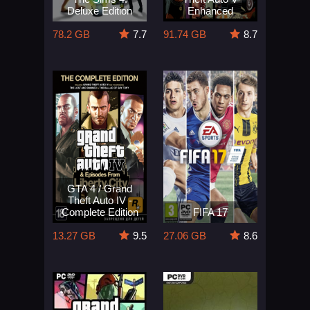
Deluxe Edition
Enhanced
78.2 GB
7.7
91.74 GB
8.7
GTA 4 / Grand
Theft Auto IV -
Complete Edition
FIFA 17
13.27 GB
9.5
27.06 GB
8.6