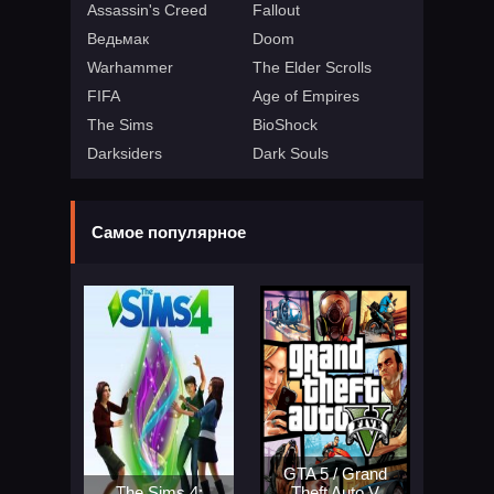
Assassin's Creed
Fallout
Ведьмак
Doom
Warhammer
The Elder Scrolls
FIFA
Age of Empires
The Sims
BioShock
Darksiders
Dark Souls
Самое популярное
GTA 5 / Grand
The Sims 4:
Theft Auto V