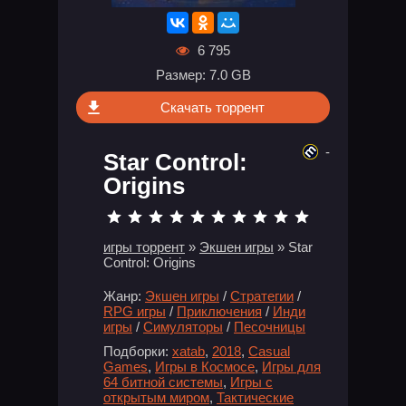
6 795
Размер: 7.0 GB
Скачать торрент
-
Star Control:
Origins
игры торрент
»
Экшен игры
» Star
Control: Origins
Жанр:
Экшен игры
/
Стратегии
/
RPG игры
/
Приключения
/
Инди
игры
/
Симуляторы
/
Песочницы
Подборки:
xatab
,
2018
,
Casual
Games
,
Игры в Космосе
,
Игры для
64 битной системы
,
Игры с
открытым миром
,
Тактические