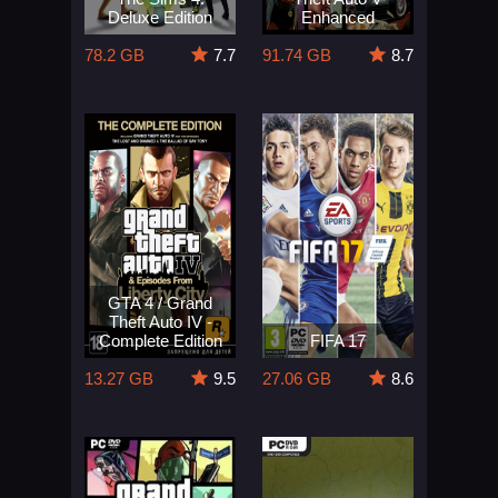
Deluxe Edition
Enhanced
78.2 GB
7.7
91.74 GB
8.7
GTA 4 / Grand
Theft Auto IV -
Complete Edition
FIFA 17
13.27 GB
9.5
27.06 GB
8.6