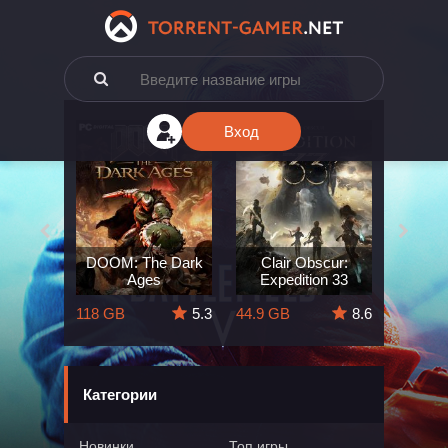
Вход
e: The
DOOM: The Dark
Clair Obscur:
King
ard
Ages
Expedition 33
Deli
5.7
118 GB
5.3
44.9 GB
8.6
164 GB
Категории
Новинки
Топ игры