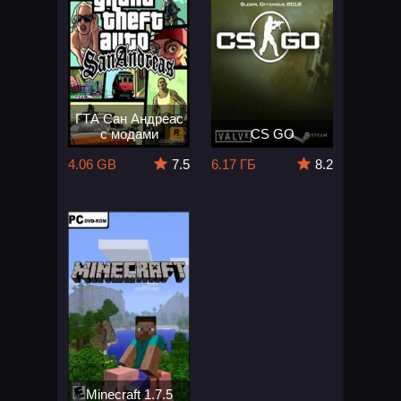
ГТА Сан Андреас
с модами
CS GO
4.06 GB
7.5
6.17 ГБ
8.2
Minecraft 1.7.5