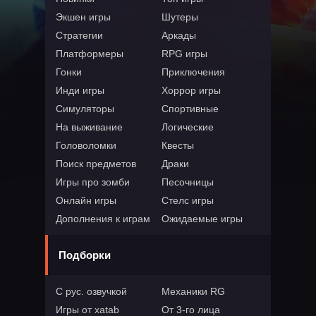
Экшен игры
Шутеры
Стратегии
Аркады
Платформеры
RPG игры
Гонки
Приключения
Инди игры
Хоррор игры
Симуляторы
Спортивные
На выживание
Логические
Головоломки
Квесты
Поиск предметов
Драки
Игры про зомби
Песочницы
Онлайн игры
Стелс игры
Дополнения к играм
Ожидаемые игры
Подборки
С рус. озвучкой
Механики RG
Игры от xatab
От 3-го лица