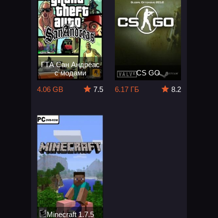
ГТА Сан Андреас
с модами
CS GO
4.06 GB
7.5
6.17 ГБ
8.2
Minecraft 1.7.5