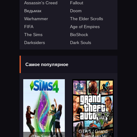
Assassin's Creed
Fallout
Ведьмак
Doom
Warhammer
The Elder Scrolls
FIFA
Age of Empires
The Sims
BioShock
Darksiders
Dark Souls
Самое популярное
GTA 5 / Grand
The Sims 4:
Theft Auto V