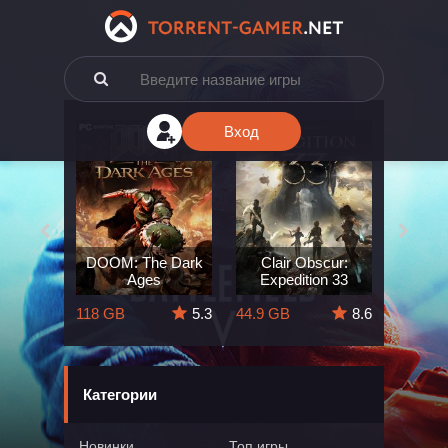
Вход
e: The
DOOM: The Dark
Clair Obscur:
King
ard
Ages
Expedition 33
Deli
5.7
118 GB
5.3
44.9 GB
8.6
164 GB
Категории
Новинки
Топ игры