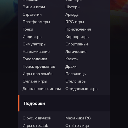
Экшен игры
Шутеры
Стратегии
Аркады
Платформеры
RPG игры
Гонки
Приключения
Инди игры
Хоррор игры
Симуляторы
Спортивные
На выживание
Логические
Головоломки
Квесты
Поиск предметов
Драки
Игры про зомби
Песочницы
Онлайн игры
Стелс игры
Дополнения к играм
Ожидаемые игры
Подборки
С рус. озвучкой
Механики RG
Игры от xatab
От 3-го лица