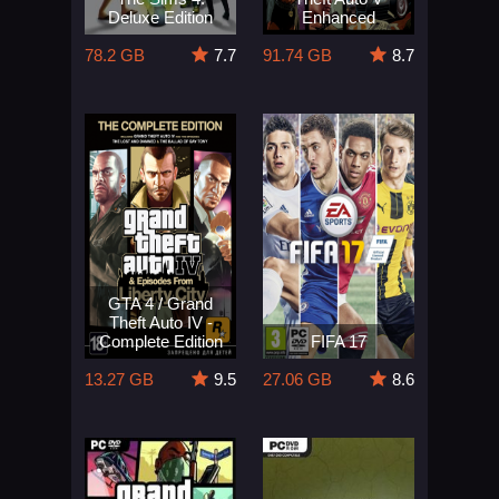
Deluxe Edition
Enhanced
78.2 GB
7.7
91.74 GB
8.7
GTA 4 / Grand
Theft Auto IV -
Complete Edition
FIFA 17
13.27 GB
9.5
27.06 GB
8.6