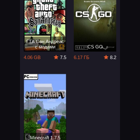
ГТА Сан Андреас
с модами
CS GO
4.06 GB
7.5
6.17 ГБ
8.2
Minecraft 1.7.5