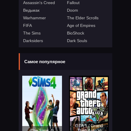
Assassin's Creed
Fallout
Ведьмак
Doom
Warhammer
The Elder Scrolls
FIFA
Age of Empires
The Sims
BioShock
Darksiders
Dark Souls
Самое популярное
GTA 5 / Grand
The Sims 4:
Theft Auto V