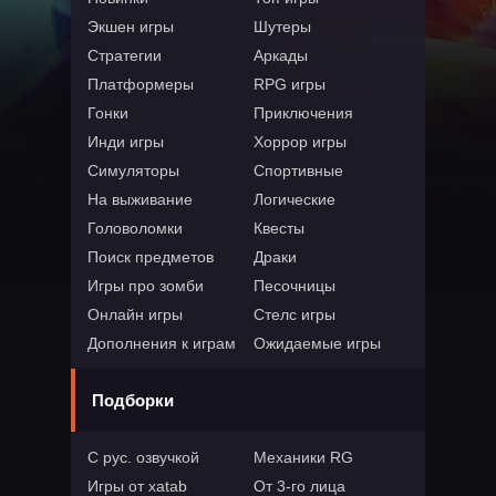
Экшен игры
Шутеры
Стратегии
Аркады
Платформеры
RPG игры
Гонки
Приключения
Инди игры
Хоррор игры
Симуляторы
Спортивные
На выживание
Логические
Головоломки
Квесты
Поиск предметов
Драки
Игры про зомби
Песочницы
Онлайн игры
Стелс игры
Дополнения к играм
Ожидаемые игры
Подборки
С рус. озвучкой
Механики RG
Игры от xatab
От 3-го лица