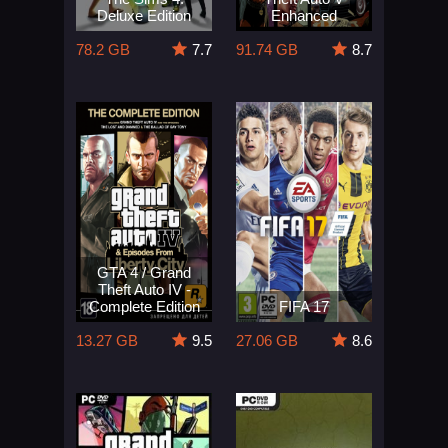
Deluxe Edition
Enhanced
78.2 GB
7.7
91.74 GB
8.7
GTA 4 / Grand
Theft Auto IV -
Complete Edition
FIFA 17
13.27 GB
9.5
27.06 GB
8.6