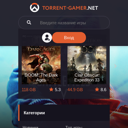
Вход
e: The
DOOM: The Dark
Clair Obscur:
King
ard
Ages
Expedition 33
Deli
5.7
118 GB
5.3
44.9 GB
8.6
164 GB
Категории
Новинки
Топ игры