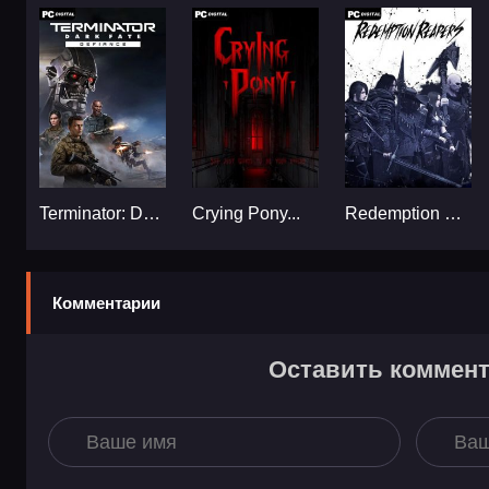
Terminator: Dark Fate - Defiance...
Crying Pony...
Redemption Reapers...
Комментарии
Оставить коммен