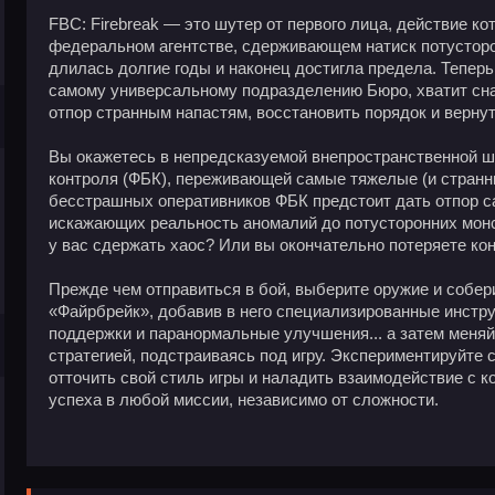
FBC: Firebreak — это шутер от первого лица, действие ко
федеральном агентстве, сдерживающем натиск потустор
длилась долгие годы и наконец достигла предела. Теперь
самому универсальному подразделению Бюро, хватит сна
отпор странным напастям, восстановить порядок и вернут
Вы окажетесь в непредсказуемой внепространственной ш
контроля (ФБК), переживающей самые тяжелые (и странн
бесстрашных оперативников ФБК предстоит дать отпор 
искажающих реальность аномалий до потусторонних монс
у вас сдержать хаос? Или вы окончательно потеряете ко
Прежде чем отправиться в бой, выберите оружие и собер
«Файрбрейк», добавив в него специализированные инстр
поддержки и паранормальные улучшения... а затем меняйт
стратегией, подстраиваясь под игру. Экспериментируйте
отточить свой стиль игры и наладить взаимодействие с к
успеха в любой миссии, независимо от сложности.