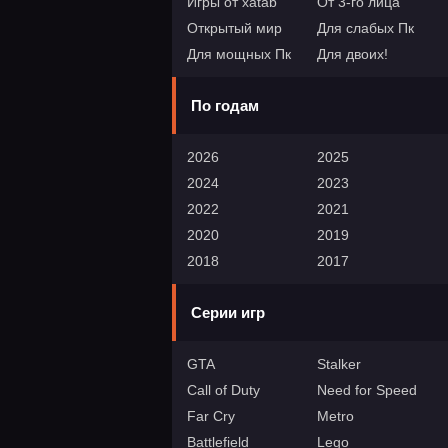
Игры от xatab
От 3-го лица
Открытый мир
Для слабых Пк
Для мощных Пк
Для двоих!
По годам
2026
2025
2024
2023
2022
2021
2020
2019
2018
2017
Серии игр
GTA
Stalker
Call of Duty
Need for Speed
Far Cry
Metro
Battlefield
Lego