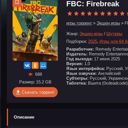
FBC: Firebreak
игры торрент
»
Экшен игры
» F
Жанр:
Экшен игры
/
Шутеры
Подборки:
2025
,
Игры для 64 
Разработчик:
Remedy Entertai
Издатель:
Remedy Entertainme
Год выхода:
17 июня 2025
Версия:
1.0
Язык интерфейса:
Русский, У
Язык озвучки:
Английский
688
Субтитры:
Русский, Украински
Размер: 15.2 GB
Таблетка:
Вшита (0xdeadcode)
Скачать торрент
Описание