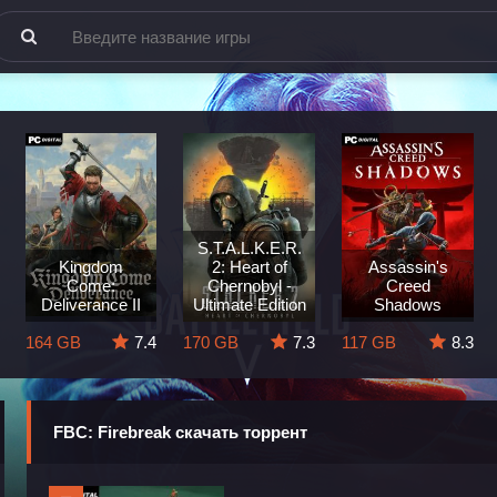
S.T.A.L.K.E.R.
Kingdom
2: Heart of
Assassin's
Come:
Chernobyl -
Creed
Deliverance II
Ultimate Edition
Shadows
164 GB
7.4
170 GB
7.3
117 GB
8.3
FBC: Firebreak скачать торрент