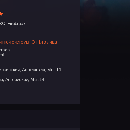
BC: Firebreak
битной системы
,
От 1-го лица
nment
nt
краинский, Английский, Multi14
й, Английский, Multi14