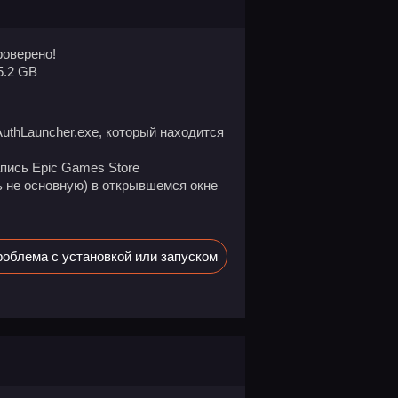
оверено!
5.2 GB
AuthLauncher.exe, который находится
апись Epic Games Store
ь не основную) в открывшемся окне
облема с установкой или запуском