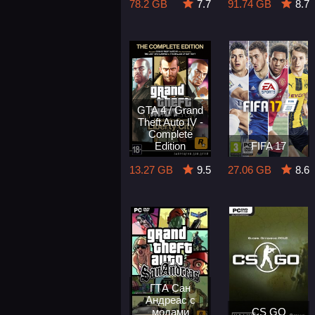
78.2 GB
7.7
91.74 GB
8.7
GTA 4 / Grand
Theft Auto IV -
Complete
Edition
FIFA 17
13.27 GB
9.5
27.06 GB
8.6
ГТА Сан
Андреас с
модами
CS GO