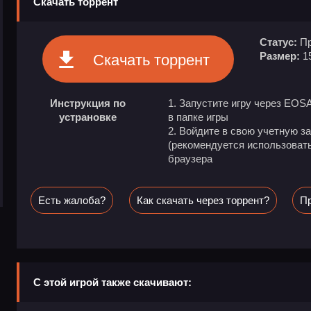
Скачать торрент
Статус:
Пр
Размер:
1
Скачать торрент
Инструкция по
1. Запустите игру через EOS
устрановке
в папке игры
2. Войдите в свою учетную з
(рекомендуется использоват
браузера
Есть жалоба?
Как скачать через торрент?
Пр
С этой игрой также скачивают: