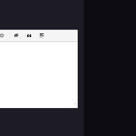
ок
й список
ь ссылку
тавить защищенную ссылку
Вставить смайлик
Вставка скрытого текста
Вставка цитаты
Вставка спойлера
0