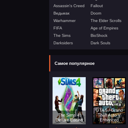
Assassin's Creed
Fallout
Ведьмак
Doom
Warhammer
The Elder Scrolls
FIFA
Age of Empires
The Sims
BioShock
Darksiders
Dark Souls
Самое популярное
GTA 5 / Grand
The Sims 4:
Theft Auto V
Deluxe Edition
Enhanced