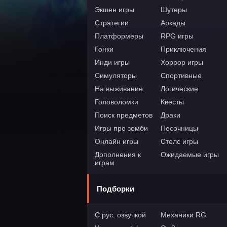
Экшен игры
Шутеры
Стратегии
Аркады
Платформеры
RPG игры
Гонки
Приключения
Инди игры
Хоррор игры
Симуляторы
Спортивные
На выживание
Логические
Головоломки
Квесты
Поиск предметов
Драки
Игры про зомби
Песочницы
Онлайн игры
Стелс игры
Дополнения к
Ожидаемые игры
играм
Подборки
С рус. озвучкой
Механики RG