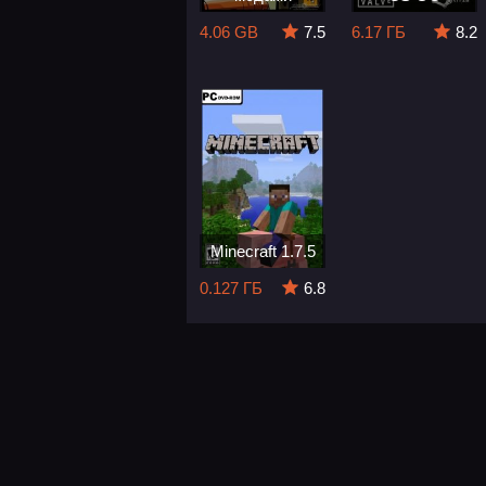
4.06 GB
7.5
6.17 ГБ
8.2
Minecraft 1.7.5
0.127 ГБ
6.8