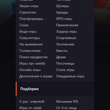
Экшен игры
Шутеры
Стратегии
Аркады
Платформеры
RPG игры
Гонки
Приключения
Инди игры
Хоррор игры
Симуляторы
Спортивные
На выживание
Логические
Головоломки
Квесты
Поиск предметов
Драки
Игры про зомби
Песочницы
Онлайн игры
Стелс игры
Дополнения к играм
Ожидаемые игры
Подборки
С рус. озвучкой
Механики RG
Игры от xatab
От 3-го лица