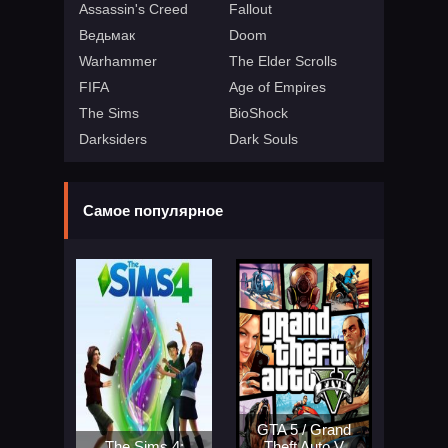
Assassin's Creed
Fallout
Ведьмак
Doom
Warhammer
The Elder Scrolls
FIFA
Age of Empires
The Sims
BioShock
Darksiders
Dark Souls
Самое популярное
GTA 5 / Grand
The Sims 4:
Theft Auto V