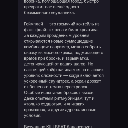
воронка, поглощающая город, быстро
превратит вас в ещё одного
безымянного неудачника.
Геймплей — это гремучий коктейль из
фаст-флайт экшена и билд-креатива.
За каждым пройденным уровнем
открываются новые сумасшедшие
комбинации: например, можно собрать
связку из мясного крюка, поджигающего
врагов при броске, и взрывчатки,
детонирующей от ваших шагов. Но
настоящий кайф начинается на высоких
уровнях сложности — когда включается
ускоренный саундтрек, а экран дрожит
от бешеного темпа перестрелок.
Особые испытания бросают вызов
даже опытным ритм-убийцам: тут и
«только хэдшоты», и «никаких
промахов», и другие адреналиновые
условия.
Визуально KILLBEAT балансирует