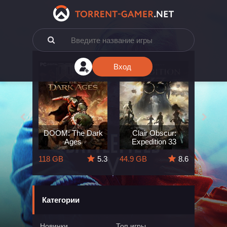
Вход
e: The
DOOM: The Dark
Clair Obscur:
King
ard
Ages
Expedition 33
Deli
5.7
118 GB
5.3
44.9 GB
8.6
164 GB
Категории
Новинки
Топ игры