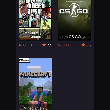
ГТА Сан Андреас
с модами
CS GO
4.06 GB
7.5
6.17 ГБ
8.2
Minecraft 1.7.5