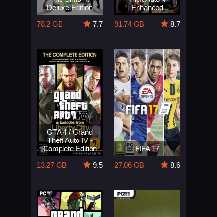
Deluxe Edition
Enhanced
78.2 GB
7.7
91.74 GB
8.7
GTA 4 / Grand
Theft Auto IV -
Complete Edition
FIFA 17
13.27 GB
9.5
27.06 GB
8.6