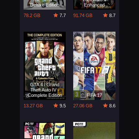
Deluxe Edition
Enhanced
78.2 GB
7.7
91.74 GB
8.7
GTA 4 / Grand
Theft Auto IV -
Complete Edition
FIFA 17
13.27 GB
9.5
27.06 GB
8.6