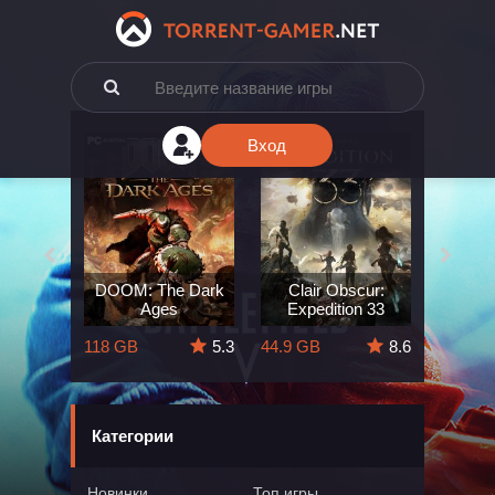
Вход
e: The
DOOM: The Dark
Clair Obscur:
King
ard
Ages
Expedition 33
Deli
5.7
118 GB
5.3
44.9 GB
8.6
164 GB
Категории
Новинки
Топ игры