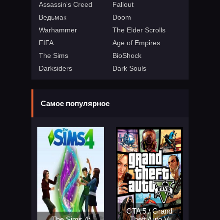
Assassin's Creed
Fallout
Ведьмак
Doom
Warhammer
The Elder Scrolls
FIFA
Age of Empires
The Sims
BioShock
Darksiders
Dark Souls
Самое популярное
GTA 5 / Grand
The Sims 4:
Theft Auto V