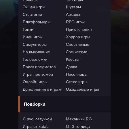
Экшен игры
Шутеры
Стратегии
Аркады
Платформеры
RPG игры
Гонки
Приключения
Инди игры
Хоррор игры
Симуляторы
Спортивные
На выживание
Логические
Головоломки
Квесты
Поиск предметов
Драки
Игры про зомби
Песочницы
Онлайн игры
Стелс игры
Дополнения к играм
Ожидаемые игры
Подборки
С рус. озвучкой
Механики RG
Игры от xatab
От 3-го лица