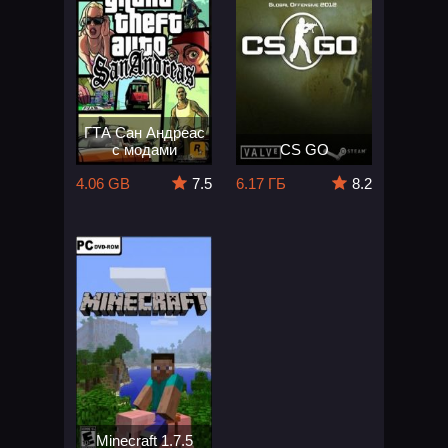
ГТА Сан Андреас
с модами
CS GO
4.06 GB
7.5
6.17 ГБ
8.2
Minecraft 1.7.5