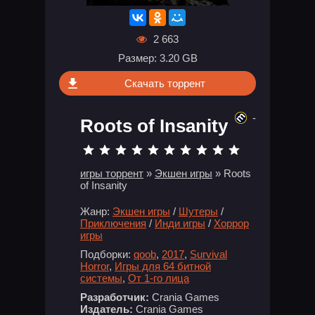
2 663
Размер: 3.20 GB
Скачать торрент
-
Roots of Insanity
игры торрент
»
Экшен игры
» Roots
of Insanity
Жанр:
Экшен игры
/
Шутеры
/
Приключения
/
Инди игры
/
Хоррор
игры
Подборки:
qoob
,
2017
,
Survival
Horror
,
Игры для 64 битной
системы
,
От 1-го лица
Разработчик:
Crania Games
Издатель:
Crania Games