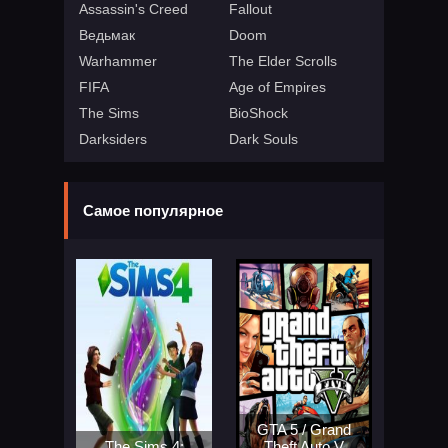
Assassin's Creed
Fallout
Ведьмак
Doom
Warhammer
The Elder Scrolls
FIFA
Age of Empires
The Sims
BioShock
Darksiders
Dark Souls
Самое популярное
GTA 5 / Grand
The Sims 4:
Theft Auto V