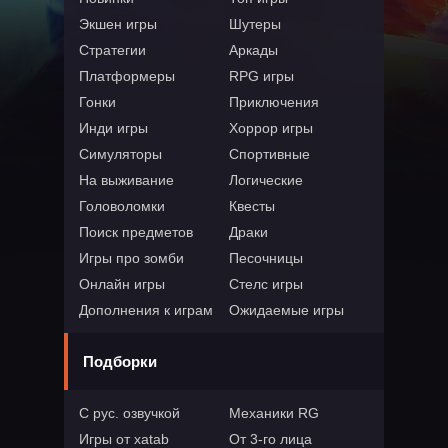
Экшен игры
Шутеры
Стратегии
Аркады
Платформеры
RPG игры
Гонки
Приключения
Инди игры
Хоррор игры
Симуляторы
Спортивные
На выживание
Логические
Головоломки
Квесты
Поиск предметов
Драки
Игры про зомби
Песочницы
Онлайн игры
Стелс игры
Дополнения к играм
Ожидаемые игры
Подборки
С рус. озвучкой
Механики RG
Игры от xatab
От 3-го лица