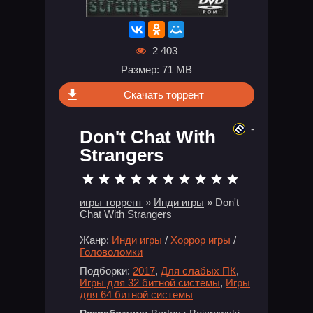
2 403
Размер: 71 MB
Скачать торрент
-
Don't Chat With
Strangers
игры торрент
»
Инди игры
» Don't
Chat With Strangers
Жанр:
Инди игры
/
Хоррор игры
/
Головоломки
Подборки:
2017
,
Для слабых ПК
,
Игры для 32 битной системы
,
Игры
для 64 битной системы