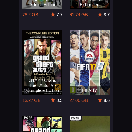
Deluxe Edition
Enhanced
78.2 GB
7.7
91.74 GB
8.7
GTA 4 / Grand
Theft Auto IV -
Complete Edition
FIFA 17
13.27 GB
9.5
27.06 GB
8.6