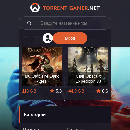
Вход
e: The
DOOM: The Dark
Clair Obscur:
King
ard
Ages
Expedition 33
Deli
5.7
118 GB
5.3
44.9 GB
8.6
164 GB
Категории
Новинки
Топ игры