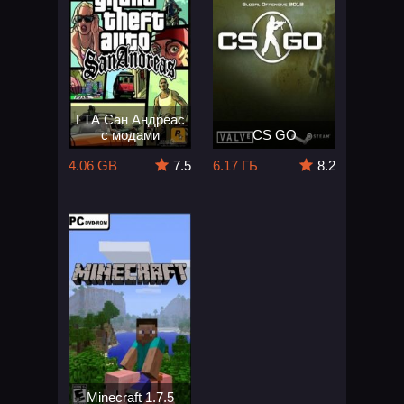
ГТА Сан Андреас
с модами
CS GO
4.06 GB
7.5
6.17 ГБ
8.2
Minecraft 1.7.5