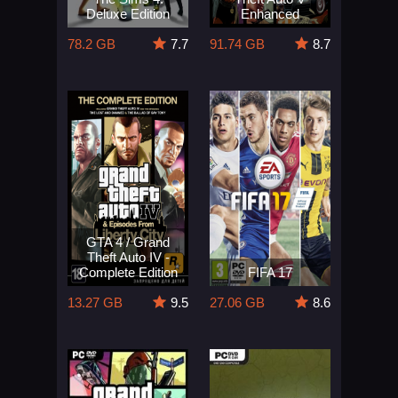
Deluxe Edition
Enhanced
78.2 GB
7.7
91.74 GB
8.7
GTA 4 / Grand
Theft Auto IV -
Complete Edition
FIFA 17
13.27 GB
9.5
27.06 GB
8.6