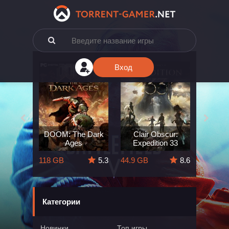
Вход
e: The
DOOM: The Dark
Clair Obscur:
King
ard
Ages
Expedition 33
Deli
5.7
118 GB
5.3
44.9 GB
8.6
164 GB
Категории
Новинки
Топ игры