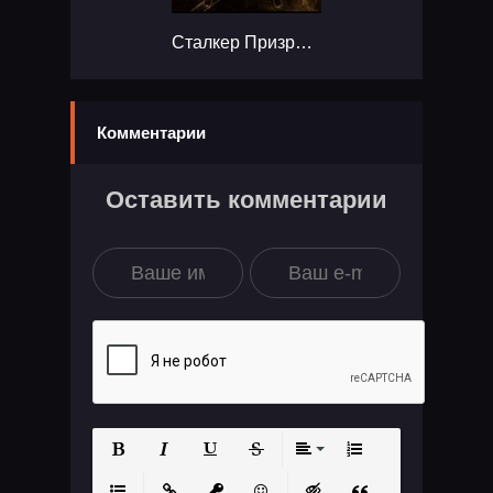
Сталкер Призраки прошлого 2...
Комментарии
Оставить комментарии
Полужирный
Курсив
Подчеркнутый
Зачеркнутый
Выравнивание
Нумерованный