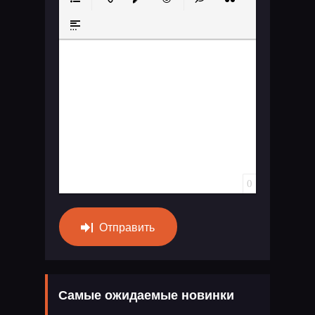
Маркированный список
Вставить ссылку
Вставить защищенную ссылку
Вставить смайлик
Вставка скрытого те
Вставка цитат
Вставка спойлера
0
Отправить
Самые ожидаемые новинки