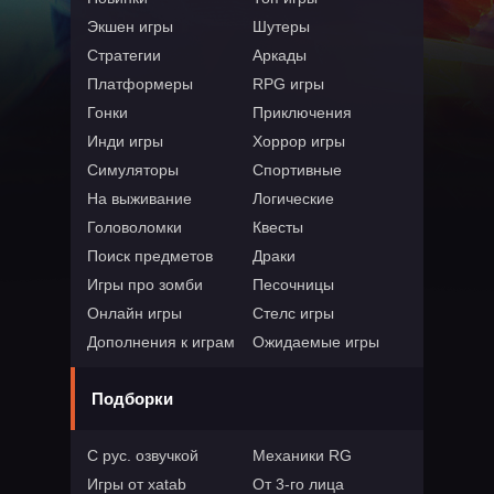
Экшен игры
Шутеры
Стратегии
Аркады
Платформеры
RPG игры
Гонки
Приключения
Инди игры
Хоррор игры
Симуляторы
Спортивные
На выживание
Логические
Головоломки
Квесты
Поиск предметов
Драки
Игры про зомби
Песочницы
Онлайн игры
Стелс игры
Дополнения к играм
Ожидаемые игры
Подборки
С рус. озвучкой
Механики RG
Игры от xatab
От 3-го лица