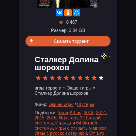
8 467
Размер: 3.04 GB
Скачать торрент
-
Сталкер Долина
шорохов
игры торрент
»
Экшен игры
»
Сталкер Долина шорохов
Жанр:
Экшен игры
/
Шутеры
Подборки:
SeregA-Lus
,
2013
,
2014
,
2015
,
2016
,
Игры для 32 битной
системы
,
Игры для 64 битной
системы
,
Игры с открытым миром
,
Игры с русской озвучкой
,
От 1-го