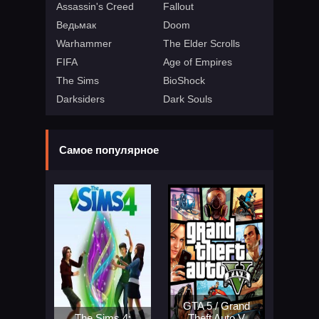
Assassin's Creed
Fallout
Ведьмак
Doom
Warhammer
The Elder Scrolls
FIFA
Age of Empires
The Sims
BioShock
Darksiders
Dark Souls
Самое популярное
GTA 5 / Grand
The Sims 4:
Theft Auto V