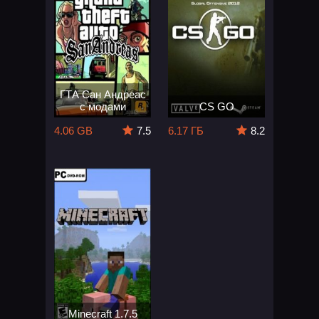
ГТА Сан Андреас
с модами
CS GO
4.06 GB
7.5
6.17 ГБ
8.2
Minecraft 1.7.5