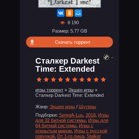
8 190
Размер: 5.77 GB
Скачать торрент
-
Сталкер Darkest
Time: Extended
игры торрент
»
Экшен игры
»
Сталкер Darkest Time: Extended
Жанр:
Экшен игры
/
Шутеры
Подборки:
SeregA-Lus
,
2018
,
Игры
для 32 битной системы
,
Игры для
64 битной системы
,
Игры с
открытым миром
,
Игры с русской
озвучкой
,
От 1-го лица
,
Stalker