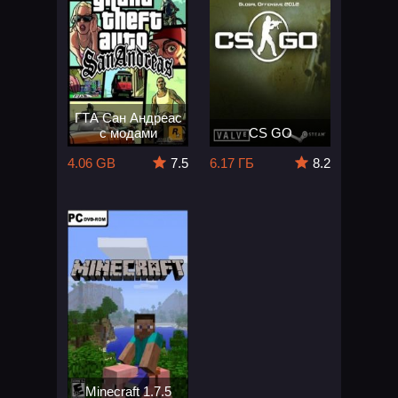
ГТА Сан Андреас
с модами
CS GO
4.06 GB
7.5
6.17 ГБ
8.2
Minecraft 1.7.5