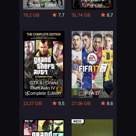
Deluxe Edition
Enhanced
78.2 GB
7.7
91.74 GB
8.7
GTA 4 / Grand
Theft Auto IV -
Complete Edition
FIFA 17
13.27 GB
9.5
27.06 GB
8.6