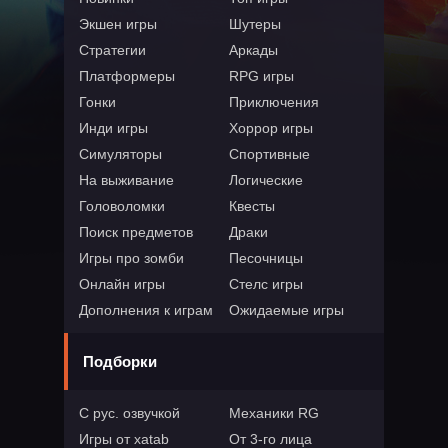
Экшен игры
Шутеры
Стратегии
Аркады
Платформеры
RPG игры
Гонки
Приключения
Инди игры
Хоррор игры
Симуляторы
Спортивные
На выживание
Логические
Головоломки
Квесты
Поиск предметов
Драки
Игры про зомби
Песочницы
Онлайн игры
Стелс игры
Дополнения к играм
Ожидаемые игры
Подборки
С рус. озвучкой
Механики RG
Игры от xatab
От 3-го лица