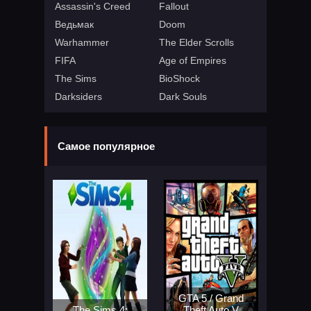
Assassin's Creed
Fallout
Ведьмак
Doom
Warhammer
The Elder Scrolls
FIFA
Age of Empires
The Sims
BioShock
Darksiders
Dark Souls
Самое популярное
GTA 5 / Grand
The Sims 4:
Theft Auto V