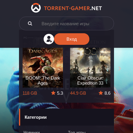
Вход
e: The
DOOM: The Dark
Clair Obscur:
King
ard
Ages
Expedition 33
Deli
5.7
118 GB
5.3
44.9 GB
8.6
164 GB
Категории
Новинки
Топ игры