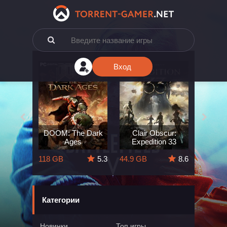
Вход
e: The
DOOM: The Dark
Clair Obscur:
King
ard
Ages
Expedition 33
Deli
5.7
118 GB
5.3
44.9 GB
8.6
164 GB
Категории
Новинки
Топ игры