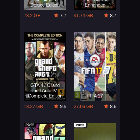
Deluxe Edition
Enhanced
78.2 GB
7.7
91.74 GB
8.7
GTA 4 / Grand
Theft Auto IV -
Complete Edition
FIFA 17
13.27 GB
9.5
27.06 GB
8.6