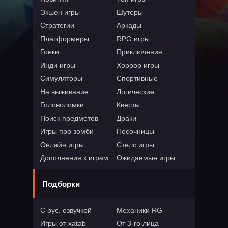
Экшен игры
Шутеры
Стратегии
Аркады
Платформеры
RPG игры
Гонки
Приключения
Инди игры
Хоррор игры
Симуляторы
Спортивные
На выживание
Логические
Головоломки
Квесты
Поиск предметов
Драки
Игры про зомби
Песочницы
Онлайн игры
Стелс игры
Дополнения к играм
Ожидаемые игры
Подборки
С рус. озвучкой
Механики RG
Игры от xatab
От 3-го лица