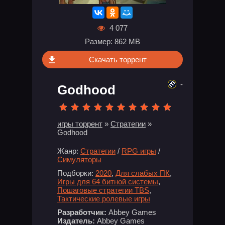
4 077
Размер: 862 MB
Скачать торрент
-
Godhood
игры торрент
»
Стратегии
»
Godhood
Жанр:
Стратегии
/
RPG игры
/
Симуляторы
Подборки:
2020
,
Для слабых ПК
,
Игры для 64 битной системы
,
Пошаговые стратегии TBS
,
Тактические ролевые игры
Разработчик:
Abbey Games
Издатель:
Abbey Games