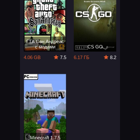
ГТА Сан Андреас
с модами
CS GO
4.06 GB
7.5
6.17 ГБ
8.2
Minecraft 1.7.5