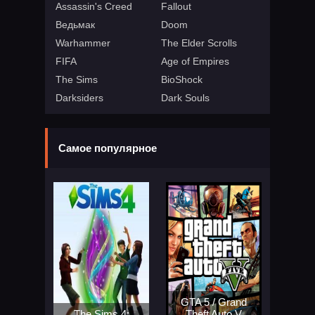
Assassin's Creed
Fallout
Ведьмак
Doom
Warhammer
The Elder Scrolls
FIFA
Age of Empires
The Sims
BioShock
Darksiders
Dark Souls
Самое популярное
GTA 5 / Grand
The Sims 4:
Theft Auto V