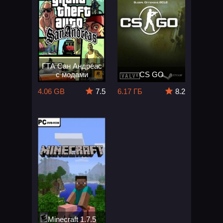
ГТА Сан Андреас
с модами
CS GO
4.06 GB
7.5
6.17 ГБ
8.2
Minecraft 1.7.5