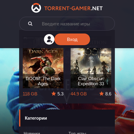
Вход
e: The
DOOM: The Dark
Clair Obscur:
King
ard
Ages
Expedition 33
Deli
5.7
118 GB
5.3
44.9 GB
8.6
164 GB
Категории
Новинки
Топ игры