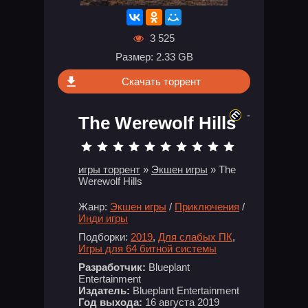
3 525
Размер: 2.33 GB
Скачать торрент
-
The Werewolf Hills
игры торрент
»
Экшен игры
» The
Werewolf Hills
Жанр:
Экшен игры
/
Приключения
/
Инди игры
Подборки:
2019
,
Для слабых ПК
,
Игры для 64 битной системы
Разработчик:
Blueplant
Entertainment
Издатель:
Blueplant Entertainment
Год выхода:
16 августа 2019