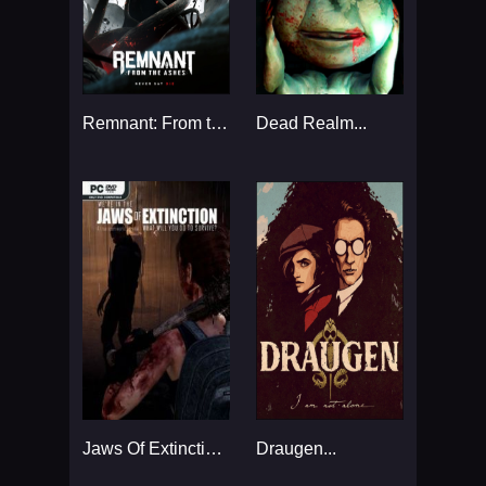
Remnant: From the Ashes...
Dead Realm...
Jaws Of Extinction...
Draugen...