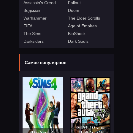
Assassin's Creed
Fallout
Ведьмак
Doom
Warhammer
The Elder Scrolls
FIFA
Age of Empires
The Sims
BioShock
Darksiders
Dark Souls
Самое популярное
GTA 5 / Grand
The Sims 4:
Theft Auto V