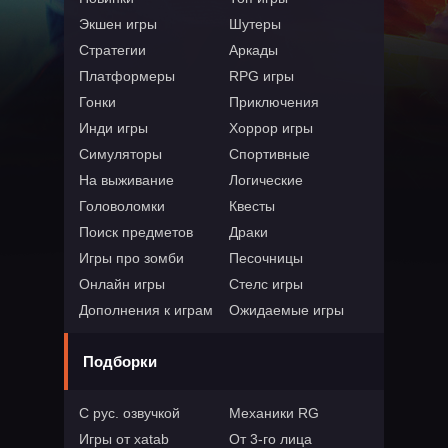
Экшен игры
Шутеры
Стратегии
Аркады
Платформеры
RPG игры
Гонки
Приключения
Инди игры
Хоррор игры
Симуляторы
Спортивные
На выживание
Логические
Головоломки
Квесты
Поиск предметов
Драки
Игры про зомби
Песочницы
Онлайн игры
Стелс игры
Дополнения к играм
Ожидаемые игры
Подборки
С рус. озвучкой
Механики RG
Игры от xatab
От 3-го лица