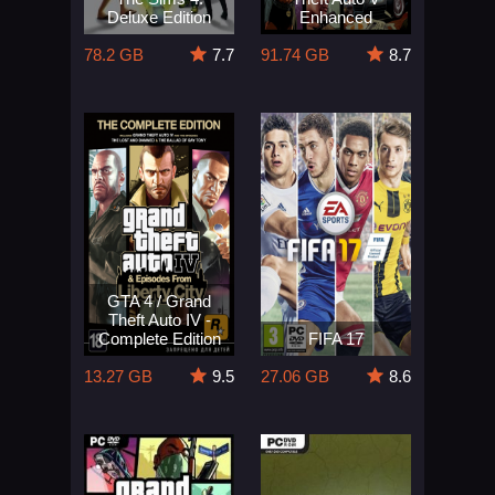
Deluxe Edition
Enhanced
78.2 GB
7.7
91.74 GB
8.7
GTA 4 / Grand
Theft Auto IV -
Complete Edition
FIFA 17
13.27 GB
9.5
27.06 GB
8.6