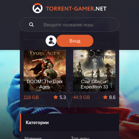
Вход
e: The
DOOM: The Dark
Clair Obscur:
King
ard
Ages
Expedition 33
Deli
5.7
118 GB
5.3
44.9 GB
8.6
164 GB
Категории
Новинки
Топ игры