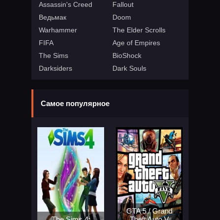
Assassin's Creed
Fallout
Ведьмак
Doom
Warhammer
The Elder Scrolls
FIFA
Age of Empires
The Sims
BioShock
Darksiders
Dark Souls
Самое популярное
GTA 5 / Grand
The Sims 4:
Theft Auto V