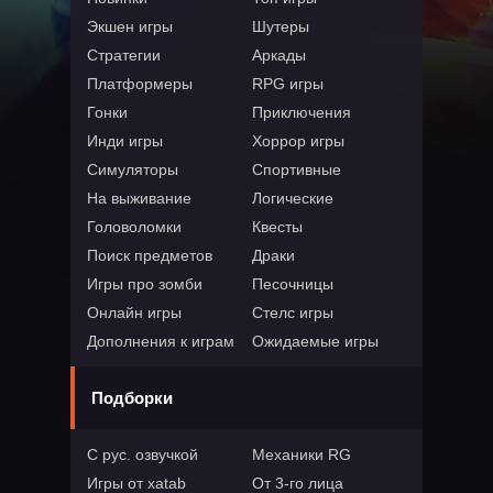
Экшен игры
Шутеры
Стратегии
Аркады
Платформеры
RPG игры
Гонки
Приключения
Инди игры
Хоррор игры
Симуляторы
Спортивные
На выживание
Логические
Головоломки
Квесты
Поиск предметов
Драки
Игры про зомби
Песочницы
Онлайн игры
Стелс игры
Дополнения к играм
Ожидаемые игры
Подборки
С рус. озвучкой
Механики RG
Игры от xatab
От 3-го лица