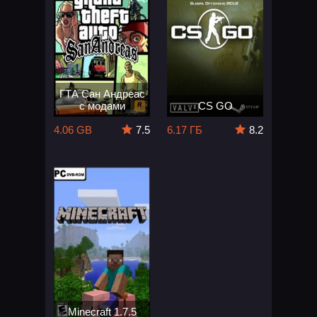
ГТА Сан Андреас
с модами
CS GO
4.06 GB
7.5
6.17 ГБ
8.2
Minecraft 1.7.5