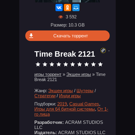
3 592
Размер: 10.3 GB
Скачать торрент
-
Time Break 2121
игры торрент
»
Экшен игры
» Time
Break 2121
Жанр:
Экшен игры
/
Шутеры
/
Стратегии
/
Инди игры
Подборки:
2019
,
Casual Games
,
Игры для 64 битной системы
,
От 1-
го лица
Разработчик:
ACRAM STUDIOS
LLC
Издатель:
ACRAM STUDIOS LLC