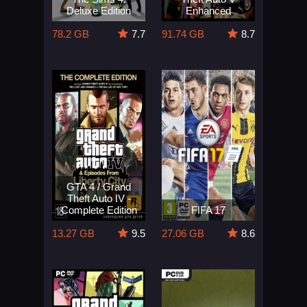
Deluxe Edition
Enhanced
78.2 GB
7.7
91.74 GB
8.7
GTA 4 / Grand
Theft Auto IV -
Complete Edition
FIFA 17
13.27 GB
9.5
27.06 GB
8.6