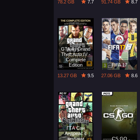
78.2 GB
7.7
91.74 GB
8.7
GTA 4 / Grand
Theft Auto IV -
Complete
Edition
FIFA 17
13.27 GB
9.5
27.06 GB
8.6
ГТА Сан
Андреас с
модами
CS GO