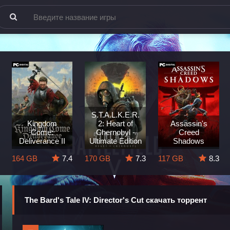
S.T.A.L.K.E.R.
Kingdom
2: Heart of
Assassin's
Come:
Chernobyl -
Creed
Deliverance II
Ultimate Edition
Shadows
164 GB
7.4
170 GB
7.3
117 GB
8.3
The Bard's Tale IV: Director's Cut скачать торрент