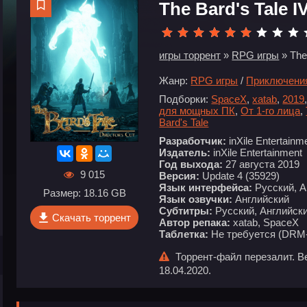
The Bard's Tale IV
игры торрент
»
RPG игры
» The 
Жанр:
RPG игры
/
Приключени
Подборки:
SpaceX
,
xatab
,
2019
для мощных ПК
,
От 1-го лица
,
Bard's Tale
Разработчик:
inXile Entertainm
Издатель:
inXile Entertainment
Год выхода:
27 августа 2019
9 015
Версия:
Update 4 (35929)
Язык интерфейса:
Русский, А
Размер: 18.16 GB
Язык озвучки:
Английский
Субтитры:
Русский, Английски
Скачать торрент
Автор репака:
xatab, SpaceX
Таблетка:
Не требуется (DRM
Торрент-файл перезалит. Ве
18.04.2020.