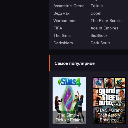
Assassin's Creed
Fallout
Ведьмак
Doom
Warhammer
The Elder Scrolls
FIFA
Age of Empires
The Sims
BioShock
Darksiders
Dark Souls
Самое популярное
GTA 5 / Grand
The Sims 4:
Theft Auto V
Deluxe Edition
Enhanced