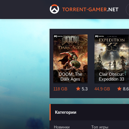
Dragon Age:
DOOM: The
Clair Obscur:
The Veilguard
Dark Ages
Expedition 33
8.3
82 GB
5.7
118 GB
5.3
44.9 GB
8.6
Категории
Новинки
Топ игры