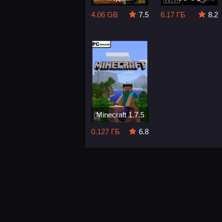
4.06 GB
7.5
6.17 ГБ
8.2
Minecraft 1.7.5
0.127 ГБ
6.8