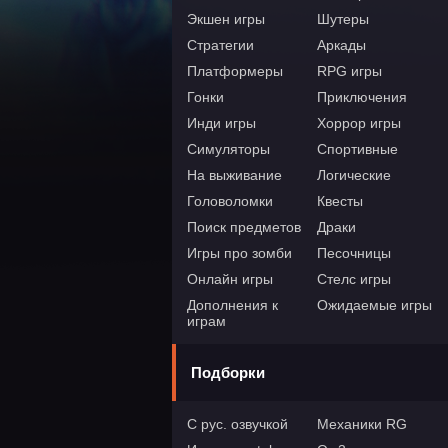
Экшен игры
Шутеры
Стратегии
Аркады
Платформеры
RPG игры
Гонки
Приключения
Инди игры
Хоррор игры
Симуляторы
Спортивные
На выживание
Логические
Головоломки
Квесты
Поиск предметов
Драки
Игры про зомби
Песочницы
Онлайн игры
Стелс игры
Дополнения к
Ожидаемые игры
играм
Подборки
С рус. озвучкой
Механики RG