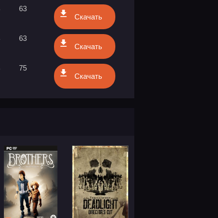
B
63
Скачать
B
63
Скачать
B
75
Скачать