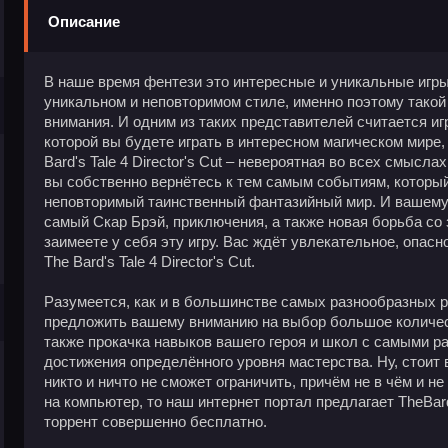
Описание
В наше время фентези это интересные и уникальные игр
уникальном и неповторимом стиле, именно поэтому такой
внимания. И одним из таких представителей считается игра 
которой вы будете играть в интересном магическом мире,
Bard's Tale 4 Director's Cut – невероятная во всех смысла
вы собственно вернётесь к тем самым событиям, который
неповторимый таинственный фантазийный мир. И вашему
самый Скар Брэй, приключения, а также новая борьба со 
заимеете у себя эту игру. Вас ждёт увлекательное, опасн
The Bard's Tale 4 Director's Cut.
Разумеется, как и в большинстве самых разнообразных р
предложить вашему вниманию на выбор большое количес
также прокачка навыков вашего героя и школ с самыми 
достижения определённого уровня мастерства. Ну, стоит в
никто и ничто не сможет ограничить, причём не в чём и не
на компьютер, то наш интернет портал предлагает TheBard'
торрент совершенно бесплатно.