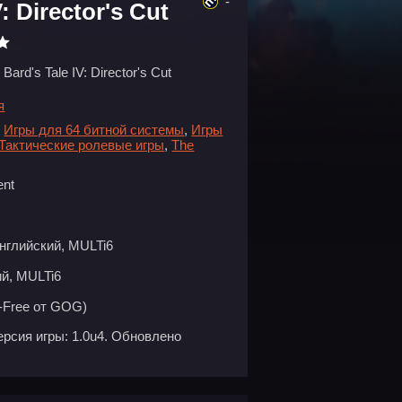
-
: Director's Cut
Bard's Tale IV: Director's Cut
я
,
Игры для 64 битной системы
,
Игры
Тактические ролевые игры
,
The
ent
нглийский, MULTi6
й, MULTi6
-Free от GOG)
рсия игры: 1.0u4. Обновлено