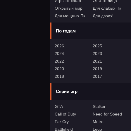
Игры от xatab
От 3-го лица
Открытый мир
Для слабых Пк
Для мощных Пк
Для двоих!
По годам
2026
2025
2024
2023
2022
2021
2020
2019
2018
2017
Серии игр
GTA
Stalker
Call of Duty
Need for Speed
Far Cry
Metro
Battlefield
Lego