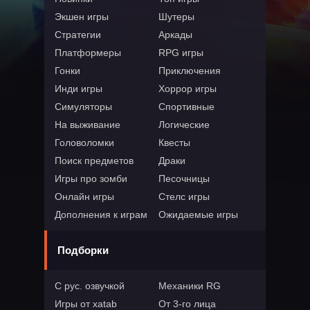
Экшен игры
Шутеры
Стратегии
Аркады
Платформеры
RPG игры
Гонки
Приключения
Инди игры
Хоррор игры
Симуляторы
Спортивные
На выживание
Логические
Головоломки
Квесты
Поиск предметов
Драки
Игры про зомби
Песочницы
Онлайн игры
Стелс игры
Дополнения к играм
Ожидаемые игры
Подборки
С рус. озвучкой
Механики RG
Игры от xatab
От 3-го лица