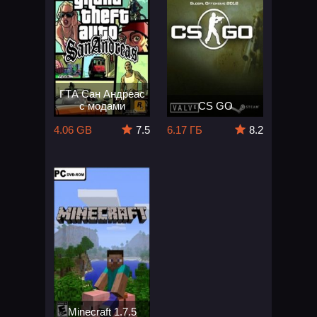
ГТА Сан Андреас
с модами
CS GO
4.06 GB
7.5
6.17 ГБ
8.2
Minecraft 1.7.5