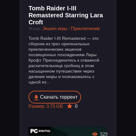
Tomb Raider I-III
Remastered Starring Lara
Croft
Жанр:
Экшен игры
/
Приключения
Tomb Raider I-III Remastered — это
сборник из трех оригинальных
приключенческих экшенов
посвященных похождениям Лары
Крофт. Присоединитесь к отважной
расхитительнице гробниц в этом
насыщенном путешествии через
далекие миры и познакомьтесь с
одной из...
Скачать торрент
Размер: 3.73 GB
0
529