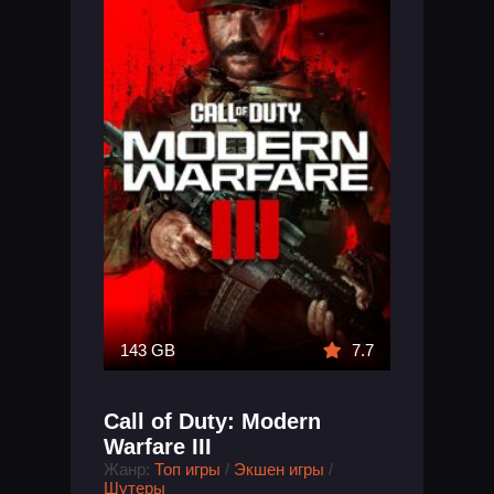
143 GB
7.7
Call of Duty: Modern
Warfare III
Жанр:
Топ игры
/
Экшен игры
/
Шутеры