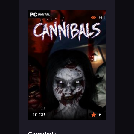
661
10 GB
6
Cannibals