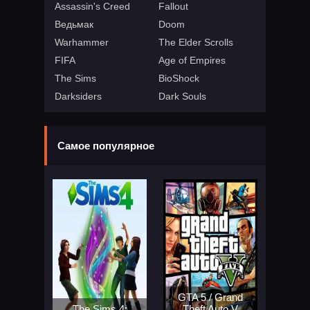
Assassin's Creed
Fallout
Ведьмак
Doom
Warhammer
The Elder Scrolls
FIFA
Age of Empires
The Sims
BioShock
Darksiders
Dark Souls
Самое популярное
GTA 5 / Grand
The Sims 4:
Theft Auto V