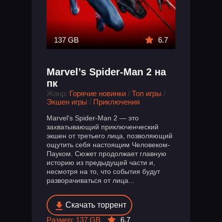
137 GB
6.7
Marvel’s Spider-Man 2 на
пк
Жанр:
Горячие новинки
/
Топ игры
/
Экшен игры
/
Приключения
Marvel's Spider-Man 2 — это
захватывающий приключенческий
экшен от третьего лица, позволяющий
ощутить себя настоящим Человеком-
Пауком. Сюжет продолжает главную
историю из предыдущей части и,
несмотря на то, что события будут
разворачиваться от лица...
Скачать торрент
Размер: 137 GB
6.7