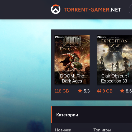
Dragon Age:
DOOM: The
Clair Obscur:
The Veilguard
Dark Ages
Expedition 33
8.3
82 GB
5.7
118 GB
5.3
44.9 GB
8.6
Категории
Новинки
Топ игры