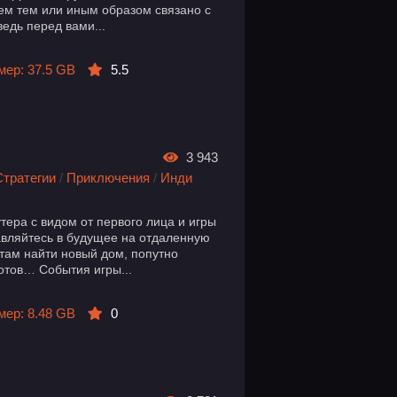
ием тем или иным образом связано с
 ведь перед вами...
мер: 37.5 GB
5.5
3 943
Стратегии
/
Приключения
/
Инди
 шутера с видом от первого лица и игры
авляйтесь в будущее на отдаленную
 там найти новый дом, попутно
отов… События игры...
мер: 8.48 GB
0