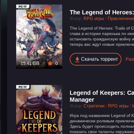
The Legend of Heroes: T
Жанр:
RPG игры
/
Приключени
The Legend of Heroes: Trails of C
глава в истории паренька по им
остановить гражданскую войну 
теперь вас ждут новые приключе
Скачать торрент
Раз
19.41 GB
0
Legend of Keepers: Ca
Manager
Жанр:
Стратегии
/
RPG игры
/
Игра под названием Legend of K
динамически ролевым приключе
Здесь будет происходить полна
показать свои таланты окружаю