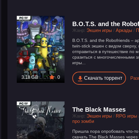
B.O.T.S. and the Robo
Жанр:
Экшен игры
/
Аркады
/
П
B.O.T.S. and the Robofriends –
twin-stick экшен с видом сверху
отправиться в путешествие по 
сразиться с многочисленными
игры...
3.18 GB
0
Скачать торрент
Раз
The Black Masses
Жанр:
Экшен игры
/
RPG игры
про зомби
Пришла пора опробовать что-то
скачать The Black Masses через