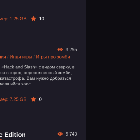
мер: 1.25 GB
10
3 295
ния
/
Инди игры
/
Игры про зомби
ре «Hack and Slash» с видом сверху, в
ься в город, переполненный зомби,
я катастрофа. Вам нужно добраться
ачавшийся хаос…...
мер: 7.25 GB
0
e Edition
5 743