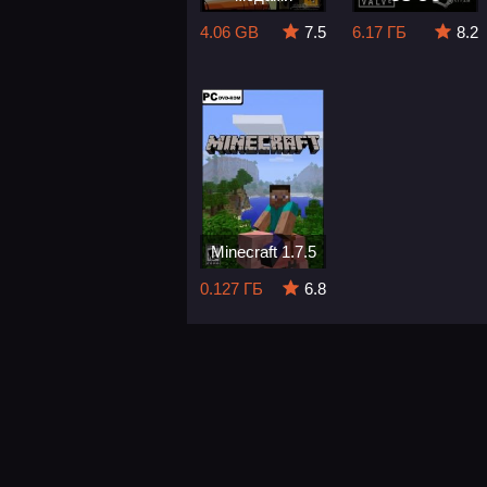
4.06 GB
7.5
6.17 ГБ
8.2
Minecraft 1.7.5
0.127 ГБ
6.8