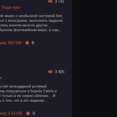
3 731
/
Инди игры
ой экшен с необычной системой боя,
ься с монстрами, выполнять задания,
елать многое-многое другое…
бычном фэнтезийном мире, а сам...
мер: 832 MB
0
3 405
я
 частей легендарной ролевой
овь погрузиться в борьбу Света и
но только в ее новом обличии… И
о том, что в это издание...
мер: 4.53 GB
0