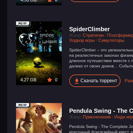
SpiderClimber
Жанр:
Стратегии
/
Платформе
Хоррор игры
/
Симуляторы
SpiderClimber – это увлекатель
на реалистичных законах физики
длинное путешествие вместе с п
далеко от своих домов… События
4.27 GB
0
Скачать торрент
Раз
Pendula Swing - The 
Жанр:
Приключения
/
Инди иг
Pendula Swing - The Complete J
красочный фэнтезийный квест, в