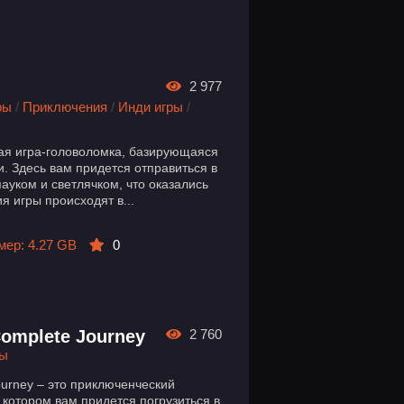
2 977
ры
/
Приключения
/
Инди игры
/
ная игра-головоломка, базирующаяся
. Здесь вам придется отправиться в
ауком и светлячком, что оказались
 игры происходят в...
мер: 4.27 GB
0
Complete Journey
2 760
ры
ourney – это приключенческий
 котором вам придется погрузиться в