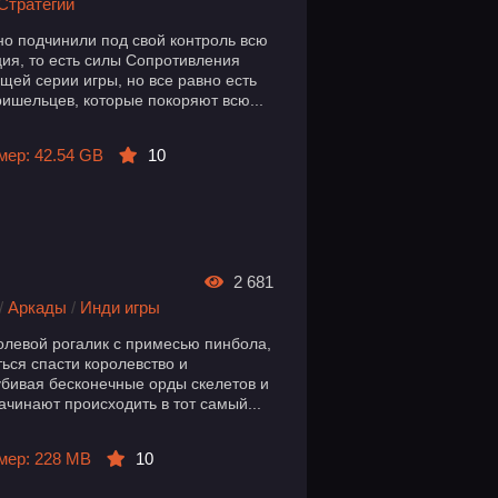
Стратегии
о подчинили под свой контроль всю
ция, то есть силы Сопротивления
ей серии игры, но все равно есть
ишельцев, которые покоряют всю...
мер: 42.54 GB
10
2 681
/
Аркады
/
Инди игры
олевой рогалик с примесью пинбола,
ься спасти королевство и
убивая бесконечные орды скелетов и
чинают происходить в тот самый...
мер: 228 MB
10