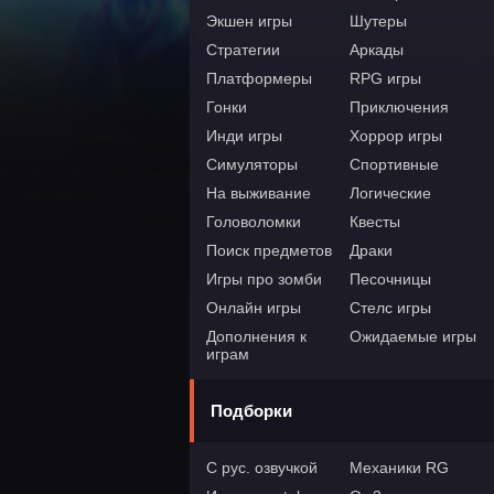
Экшен игры
Шутеры
Стратегии
Аркады
Платформеры
RPG игры
Гонки
Приключения
Инди игры
Хоррор игры
Симуляторы
Спортивные
На выживание
Логические
Головоломки
Квесты
Поиск предметов
Драки
Игры про зомби
Песочницы
Онлайн игры
Стелс игры
Дополнения к
Ожидаемые игры
играм
Подборки
С рус. озвучкой
Механики RG