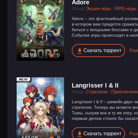
Adore
Жанр:
Экшен игры
/
RPG игры
Adore – это фэнтезийный ролев
в котором вам придется сражат
биться с мощными боссами и д
События игры происходят в нео
Скачать торрент
Раз
832 MB
0
Langrisser I & II
Жанр:
Стратегии
/
Приключени
Langrisser I & II – ремейк двух
стратегии. Теперь вы можете вн
Тьмы, сыграв все в ту же игру, 
первым делом стоило бы сказать 
Скачать торрент
Раз
4.53 GB
0