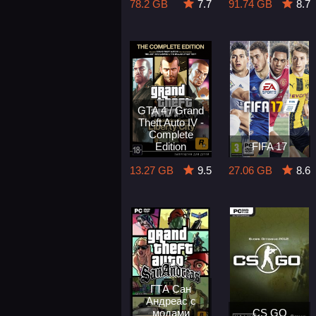
78.2 GB
7.7
91.74 GB
8.7
GTA 4 / Grand
Theft Auto IV -
Complete
Edition
FIFA 17
13.27 GB
9.5
27.06 GB
8.6
ГТА Сан
Андреас с
модами
CS GO