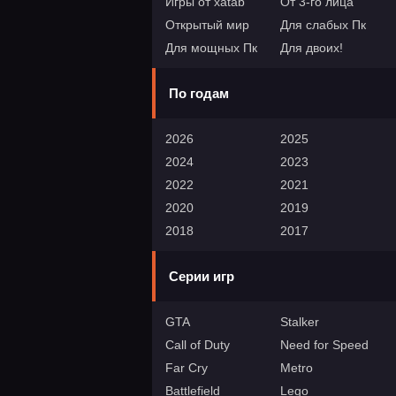
Игры от xatab
От 3-го лица
Открытый мир
Для слабых Пк
Для мощных Пк
Для двоих!
По годам
2026
2025
2024
2023
2022
2021
2020
2019
2018
2017
Серии игр
GTA
Stalker
Call of Duty
Need for Speed
Far Cry
Metro
Battlefield
Lego