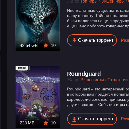
Жанр:
Топ игры
/
Экшен игры
/
Инопланетные существа тотальн
нашу планету. Тайная организа
были подавлены еще в предыдущ
еще шанс побороть коварных пр
Скачать торрент
Раз
42.54 GB
10
Roundguard
Жанр:
Экшен игры
/
Стратегии
Roundguard – это интересный р
в котором вам придется попытат
королевские золотые припасы, 
других врагов… События игры на
Скачать торрент
Раз
228 MB
10