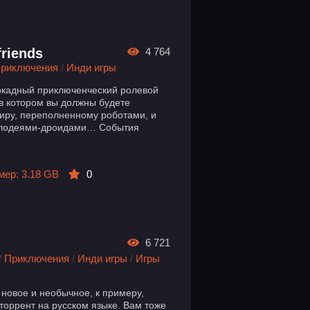
friends
4 764
риключения
/
Инди игры
 аркадный приключенческий ролевой
, в котором вы должны будете
миру, переполненному роботами, и
 злодеями-дроидами… События
мер: 3.18 GB
0
6 721
/
Приключения
/
Инди игры
/
Игры
 новое и необычное, к примеру,
 торрент на русском языке. Вам тоже