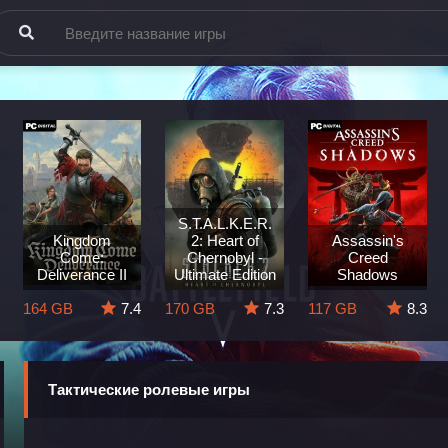
S.T.A.L.K.E.R.
Kingdom
2: Heart of
Assassin's
Come:
Chernobyl -
Creed
Deliverance II
Ultimate Edition
Shadows
164 GB
7.4
170 GB
7.3
117 GB
8.3
Тактические ролевые игры