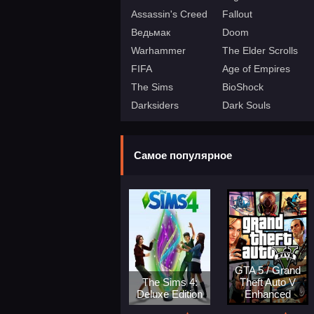
Assassin's Creed
Fallout
Ведьмак
Doom
Warhammer
The Elder Scrolls
FIFA
Age of Empires
The Sims
BioShock
Darksiders
Dark Souls
Самое популярное
GTA 5 / Grand
The Sims 4:
Theft Auto V
Deluxe Edition
Enhanced