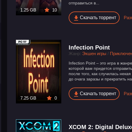
отправиться в...
1.25 GB
10
Скачать торрент
Раз
Infection Point
Жанр:
Экшен игры
/
Приключе
Infection Point – это игра в жан
которой вам придется отправит
после того, как случилась нека
до очага заразы и прекратить н
Скачать торрент
Раз
7.25 GB
0
XCOM 2: Digital Delux