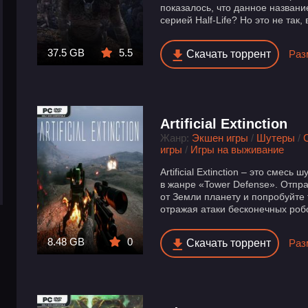
показалось, что данное назван
серией Half-Life? Но это не так,
37.5 GB
5.5
Скачать торрент
Раз
Artificial Extinction
Жанр:
Экшен игры
/
Шутеры
/
игры
/
Игры на выживание
Artificial Extinction – это смесь
в жанре «Tower Defense». Отпр
от Земли планету и попробуйте
отражая атаки бесконечных роб
8.48 GB
0
Скачать торрент
Раз