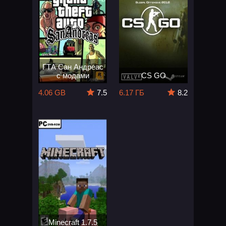
ГТА Сан Андреас
с модами
CS GO
4.06 GB
7.5
6.17 ГБ
8.2
Minecraft 1.7.5