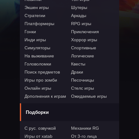
Экшен игры
Шутеры
Стратегии
Аркады
Платформеры
RPG игры
Гонки
Приключения
Инди игры
Хоррор игры
Симуляторы
Спортивные
На выживание
Логические
Головоломки
Квесты
Поиск предметов
Драки
Игры про зомби
Песочницы
Онлайн игры
Стелс игры
Дополнения к играм
Ожидаемые игры
Подборки
С рус. озвучкой
Механики RG
Игры от xatab
От 3-го лица