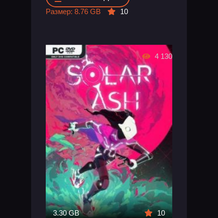
Размер: 8.76 GB
10
4 130
3.30 GB
10