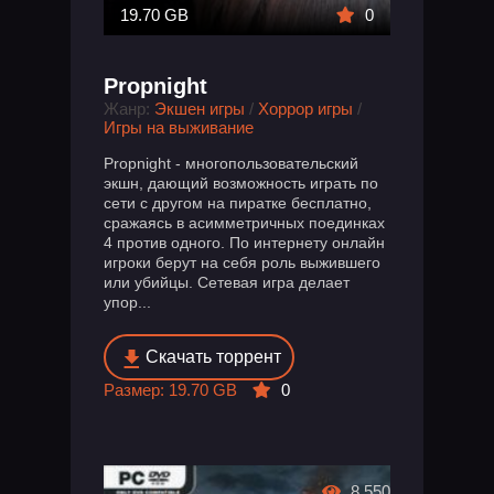
19.70 GB
0
Propnight
Жанр:
Экшен игры
/
Хоррор игры
/
Игры на выживание
Propnight - многопользовательский
экшн, дающий возможность играть по
сети с другом на пиратке бесплатно,
сражаясь в асимметричных поединках
4 против одного. По интернету онлайн
игроки берут на себя роль выжившего
или убийцы. Сетевая игра делает
упор...
Скачать торрент
Размер: 19.70 GB
0
8 550