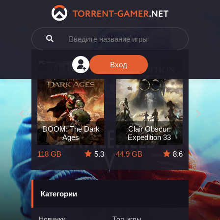
Вход
e: The
DOOM: The Dark
Clair Obscur:
King
ard
Ages
Expedition 33
Deli
5.7
118 GB
5.3
44.9 GB
8.6
164 GB
Категории
Новинки
Топ игры