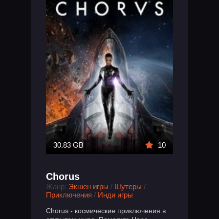
30.83 GB
10
Chorus
Жанр:
Экшен игры
/
Шутеры
/
Приключения
/
Инди игры
Chorus - космические приключения в