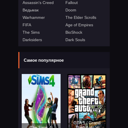
Assassin's Creed
Fallout
Ведьмак
Doom
Warhammer
The Elder Scrolls
FIFA
Age of Empires
The Sims
BioShock
Darksiders
Dark Souls
Самое популярное
GTA 5 / Grand
The Sims 4:
Theft Auto V