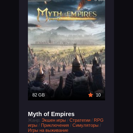
82 GB
10
Myth of Empires
Жанр:
Экшен игры
/
Стратегии
/
RPG
игры
/
Приключения
/
Симуляторы
/
Игры на выживание