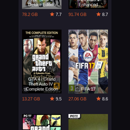
Deluxe Edition
Enhanced
78.2 GB
7.7
91.74 GB
8.7
GTA 4 / Grand
Theft Auto IV -
Complete Edition
FIFA 17
13.27 GB
9.5
27.06 GB
8.6