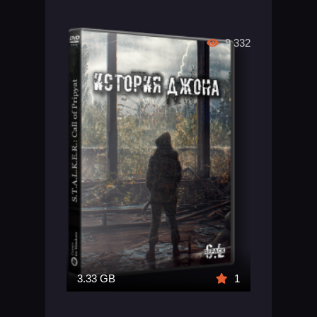
9 332
3.33 GB
1