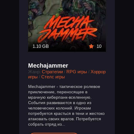
1.10 GB
10
Mechajammer
Жанр:
Стратегии
/
RPG игры
/
Хоррор
игры
/
Стелс игры
Mechajammer - тактическое ролевое
приключение, переносящее в
мрачную киберпанк-вселенную.
События развиваются в одно из
человеческих колоний. Игрокам
потребуется красться в тени и жестоко
атаковать своих врагов. Потребуется
собрать отряд из...