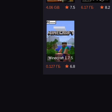
4.06 GB
7.5
6.17 ГБ
8.2
Minecraft 1.7.5
0.127 ГБ
6.8