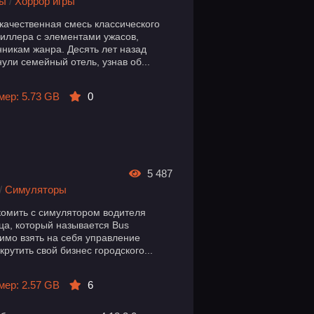
ры
/
Хоррор игры
окачественная смесь классического
риллера с элементами ужасов,
нникам жанра. Десять лет назад
ули семейный отель, узнав об...
мер: 5.73 GB
0
5 487
/
Симуляторы
акомить с симулятором водителя
ица, который называется Bus
димо взять на себя управление
рутить свой бизнес городского...
мер: 2.57 GB
6