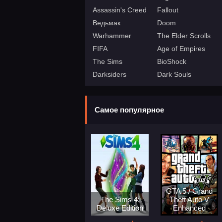
Assassin's Creed
Fallout
Ведьмак
Doom
Warhammer
The Elder Scrolls
FIFA
Age of Empires
The Sims
BioShock
Darksiders
Dark Souls
Самое популярное
GTA 5 / Grand
The Sims 4:
Theft Auto V
Deluxe Edition
Enhanced