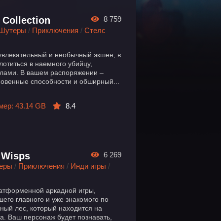
Collection
8 759
Шутеры
/
Приключения
/
Стелс
 – увлекательный и необычный экшен, в
лотиться в наемного убийцу,
лами. В вашем распоряжении –
новенные способности и обширный...
мер: 43.14 GB
8.4
e Wisps
6 269
еры
/
Приключения
/
Инди игры
/
атформенной аркадной игры,
шего главного и уже знакомого по
ный лес, который находится на
. Ваш персонаж будет познавать,