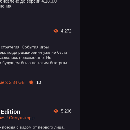
Обновлено до версии 4.18.3.0
нения.
4 272
я стратегия. События игры
ем, когда расширения уже не были
зовались повсеместно. Но
ом будущем было не таким быстрым.
мер: 2.34 GB
10
 Edition
5 206
ния
/
Симуляторы
р поезда с видом от первого лица,