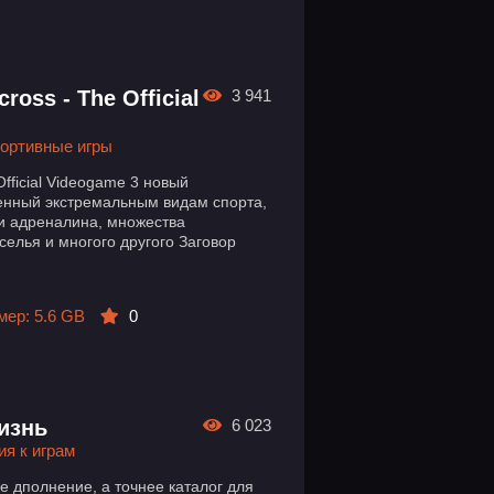
ross - The Official
3 941
ортивные игры
fficial Videogame 3 новый
енный экстремальным видам спорта,
ии адреналина, множества
селья и многого другого Заговор
мер: 5.6 GB
0
изнь
6 023
я к играм
е дполнение, а точнее каталог для