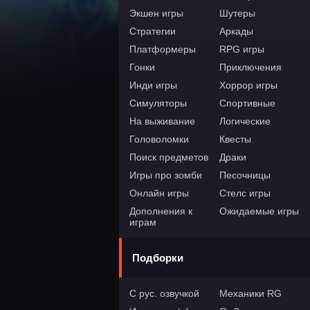
Экшен игры
Шутеры
Стратегии
Аркады
Платформеры
RPG игры
Гонки
Приключения
Инди игры
Хоррор игры
Симуляторы
Спортивные
На выживание
Логические
Головоломки
Квесты
Поиск предметов
Драки
Игры про зомби
Песочницы
Онлайн игры
Стелс игры
Дополнения к
Ожидаемые игры
играм
Подборки
С рус. озвучкой
Механики RG