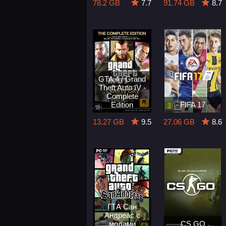
78.2 GB
7.7
91.74 GB
8.7
GTA 4 / Grand
Theft Auto IV -
Complete
Edition
FIFA 17
13.27 GB
9.5
27.06 GB
8.6
ГТА Сан
Андреас с
модами
CS GO