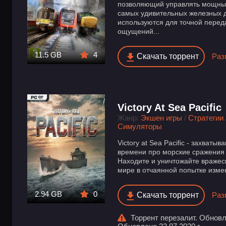
позволяющий управлять мощны
самых удивительных железных 
используются для точной переда
ощущений...
11.5 GB
4
Скачать торрент
Раз
Victory At Sea Pacific
Жанр:
Экшен игры
/
Стратегии
Симуляторы
Victory at Sea Pacific - захват
времени про морские сражения
Находите и уничтожайте вражес
мире в отчаянной попытке измен
2.94 GB
0
Скачать торрент
Раз
Торрент перезалит. Обновле