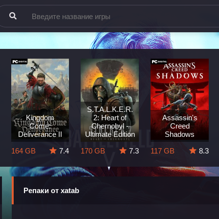
S.T.A.L.K.E.R.
Kingdom
2: Heart of
Assassin's
Come:
Chernobyl -
Creed
Deliverance II
Ultimate Edition
Shadows
164 GB
7.4
170 GB
7.3
117 GB
8.3
Репаки от xatab