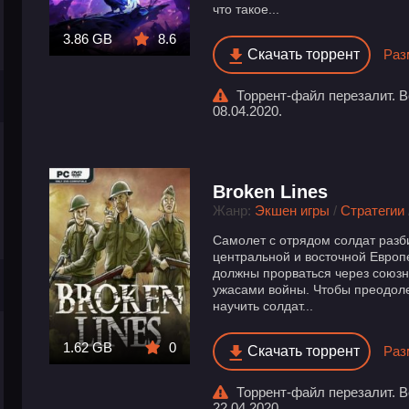
что такое...
3.86 GB
8.6
Скачать торрент
Раз
Торрент-файл перезалит. В
08.04.2020.
Broken Lines
Жанр:
Экшен игры
/
Стратегии
Самолет с отрядом солдат разб
центральной и восточной Европ
должны прорваться через союзн
ужасами войны. Чтобы преодоле
научить солдат...
1.62 GB
0
Скачать торрент
Раз
Торрент-файл перезалит. В
22.04.2020.