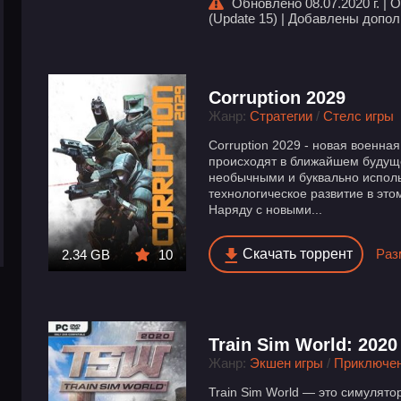
Обновлено 08.07.2020 г. | 
(Update 15) | Добавлены допол
Corruption 2029
Жанр:
Стратегии
/
Стелс игры
Corruption 2029 - новая военна
происходят в ближайшем будущ
необычными и буквально исполь
технологическое развитие в эт
Наряду с новыми...
Скачать торрент
Раз
2.34 GB
10
Train Sim World: 2020
Жанр:
Экшен игры
/
Приключе
Train Sim World — это симулято