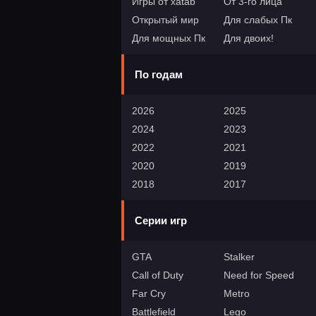
Игры от xatab
От 3-го лица
Открытый мир
Для слабых Пк
Для мощных Пк
Для двоих!
По годам
2026
2025
2024
2023
2022
2021
2020
2019
2018
2017
Серии игр
GTA
Stalker
Call of Duty
Need for Speed
Far Cry
Metro
Battlefield
Lego