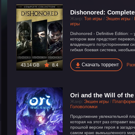
Dishonored: Complete 
Жанр:
Топ игры
/
Экшен игры
/
игры
Dishonored - Definitive Edition:
котором вам предстоит перевоп
владеющего потусторонними си
гибкая боевая система, необык
Скачать торрент
Раз
43.14 GB
8.4
Ori and the Will of th
Жанр:
Экшен игры
/
Платформ
Головоломки
Продолжение увлекательной пл
которая на этот раз отправит ва
прошлой версии героя в загадоч
самом краю вымышленного мира