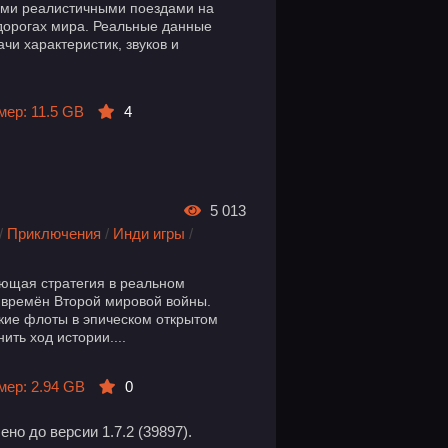
ми реалистичными поездами на
дорогах мира. Реальные данные
чи характеристик, звуков и
мер: 11.5 GB
4
5 013
/
Приключения
/
Инди игры
/
ывающая стратегия в реальном
 времён Второй мировой войны.
кие флоты в эпическом открытом
ить ход истории....
мер: 2.94 GB
0
но до версии 1.7.2 (39897).