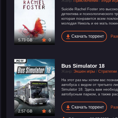
Жанр:
Приключения
/
Инди иг
Suicide Rachel Foster это высок
детектива и психологического т
которая понравится всем покло
молодая Николь и ее мать покин
Скачать торрент
Раз
5.73 GB
0
Bus Simulator 18
Жанр:
Экшен игры
/
Стратегии
На этот раз мы хотим вас позн
автобуса с видом от третьего л
Simulator 18. Здесь вам необхо
автобусным парком, а также раск
Скачать торрент
Раз
2.57 GB
6