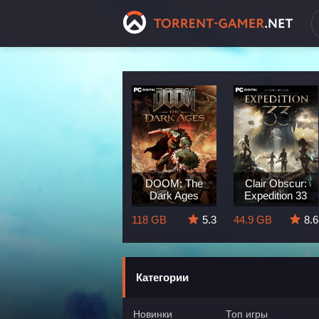
Dragon Age:
DOOM: The
Clair Obscur:
The Veilguard
Dark Ages
Expedition 33
8.3
82 GB
5.7
118 GB
5.3
44.9 GB
8.6
Категории
Новинки
Топ игры