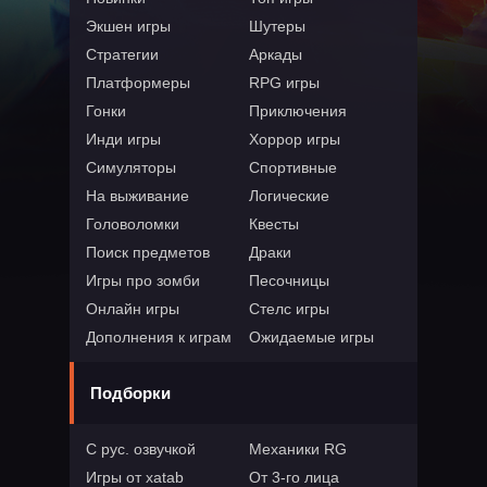
Экшен игры
Шутеры
Стратегии
Аркады
Платформеры
RPG игры
Гонки
Приключения
Инди игры
Хоррор игры
Симуляторы
Спортивные
На выживание
Логические
Головоломки
Квесты
Поиск предметов
Драки
Игры про зомби
Песочницы
Онлайн игры
Стелс игры
Дополнения к играм
Ожидаемые игры
Подборки
С рус. озвучкой
Механики RG
Игры от xatab
От 3-го лица