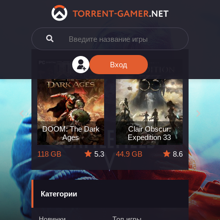
Вход
e: The
DOOM: The Dark
Clair Obscur:
King
ard
Ages
Expedition 33
Deli
5.7
118 GB
5.3
44.9 GB
8.6
164 GB
Категории
Новинки
Топ игры