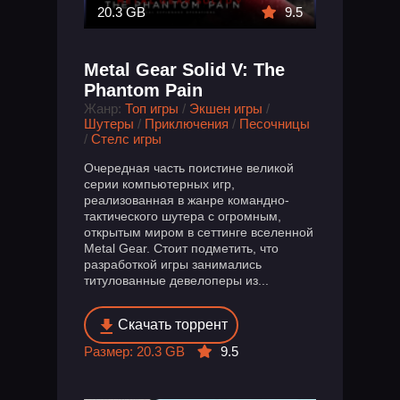
20.3 GB
9.5
Metal Gear Solid V: The
Phantom Pain
Жанр:
Топ игры
/
Экшен игры
/
Шутеры
/
Приключения
/
Песочницы
/
Стелс игры
Очередная часть поистине великой
серии компьютерных игр,
реализованная в жанре командно-
тактического шутера с огромным,
открытым миром в сеттинге вселенной
Metal Gear. Стоит подметить, что
разработкой игры занимались
титулованные девелоперы из...
Скачать торрент
Размер: 20.3 GB
9.5