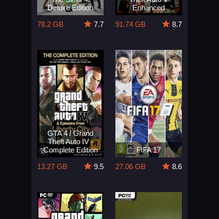
Deluxe Edition
Enhanced
78.2 GB
7.7
91.74 GB
8.7
GTA 4 / Grand
Theft Auto IV -
Complete Edition
FIFA 17
13.27 GB
9.5
27.06 GB
8.6