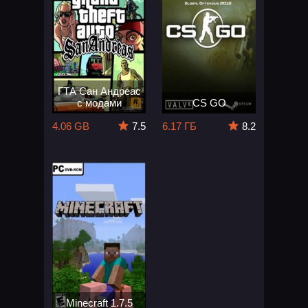
ГТА Сан Андреас
с модами
CS GO
4.06 GB
7.5
6.17 ГБ
8.2
Minecraft 1.7.5