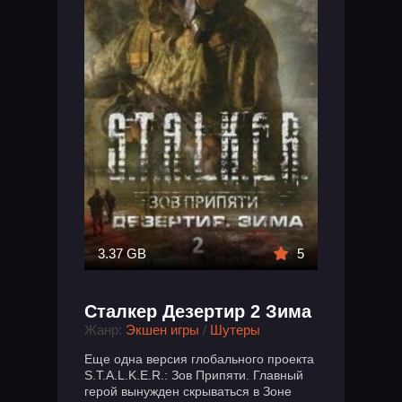
3.37 GB
5
Сталкер Дезертир 2 Зима
Жанр:
Экшен игры
/
Шутеры
Еще одна версия глобального проекта
S.T.A.L.K.E.R.: Зов Припяти. Главный
герой вынужден скрываться в Зоне