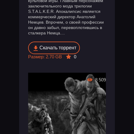
культовой игры. Главным персонажем
заключительного мода трилогии
S.T.A.L.K.E.R. Апокалипсис является
коммерческий директор Анатолий
Немцев. Впрочем, о своей профессии
он давно забыл, перевоплотившись в
сталкера Немца....
Скачать торрент
Размер: 2.70 GB
0
8 509