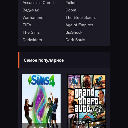
Assassin's Creed
Fallout
Ведьмак
Doom
Warhammer
The Elder Scrolls
FIFA
Age of Empires
The Sims
BioShock
Darksiders
Dark Souls
Самое популярное
GTA 5 / Grand
The Sims 4:
Theft Auto V