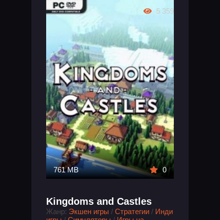
5 359
761 MB
0
Kingdoms and Castles
Жанр:
Экшен игры
/
Стратегии
/
Инди
игры
/
Симуляторы
/
Игры на