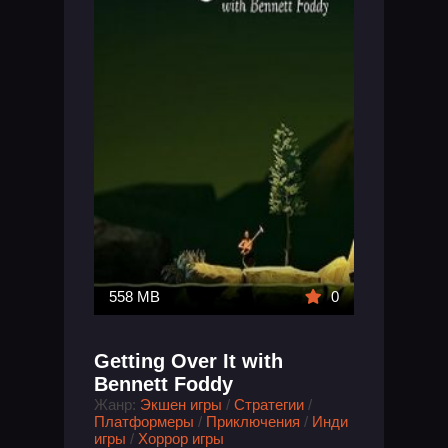
558 MB
0
Getting Over It with
Bennett Foddy
Жанр:
Экшен игры
/
Стратегии
/
Платформеры
/
Приключения
/
Инди
игры
/
Хоррор игры